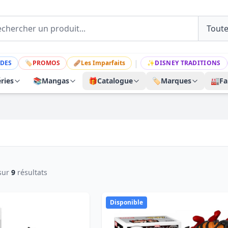
|
DES
🏷
PROMOS
🩹
Les Imparfaits
✨
DISNEY TRADITIONS
ries
📚
Mangas
🎁
Catalogue
🏷️
Marques
🏭
Fa
sur
9
résultats
Disponible