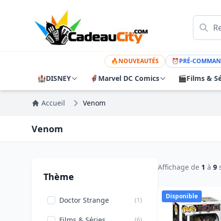
🔥
NOUVEAUTÉS
⏰
PRÉ-COMMAN
🏰
DISNEY
🦸
Marvel DC Comics
🎬
Films & Sé
Accueil
Venom
Venom
Affichage de
1
à
9
Thème
Disponible
Doctor Strange
(1)
Films & Séries
(6)