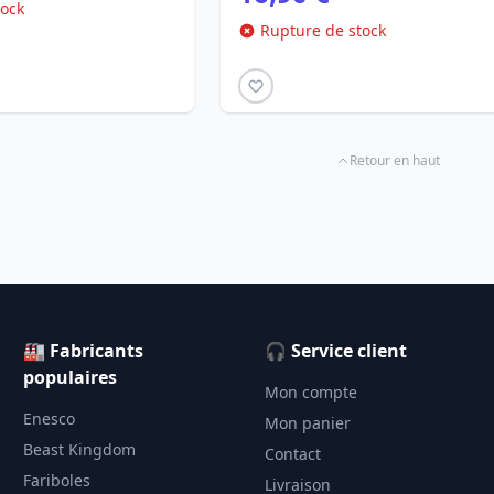
tock
Rupture de stock
Retour en haut
🏭 Fabricants
🎧 Service client
populaires
Mon compte
Enesco
Mon panier
Beast Kingdom
Contact
Fariboles
Livraison