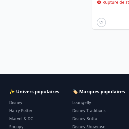
Rupture de s
✨ Univers populaires
🏷️ Marques populaires
Disney
Loungefly
Harry Potter
Disney Traditions
Marvel & DC
Disney Britto
Snoopy
Disney Showcase