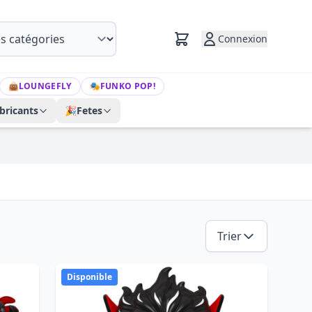
Connexion
👜
LOUNGEFLY
🎭
FUNKO POP!
bricants
🎉
Fetes
Trier
Disponible