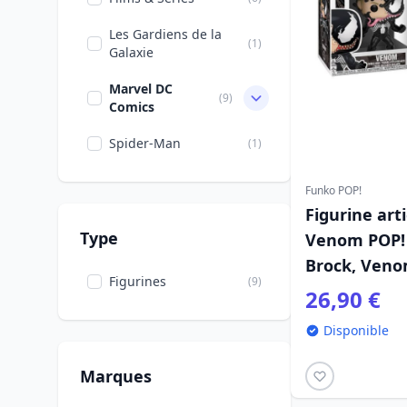
Les Gardiens de la
(1)
Galaxie
Marvel DC
(9)
Comics
Spider-Man
(1)
Funko POP!
Figurine art
Type
Venom POP! 
Brock, Veno
Figurines
(9)
26,90 €
Disponible
Marques