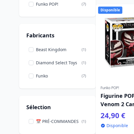
Funko POP!
(7)
Disponible
Fabricants
Beast Kingdom
(1)
Diamond Select Toys
(1)
Funko
(7)
Funko POP!
Figurine POP
Venom 2 Ca
Sélection
24,90 €
📅 PRÉ-COMMANDES
(1)
Disponible