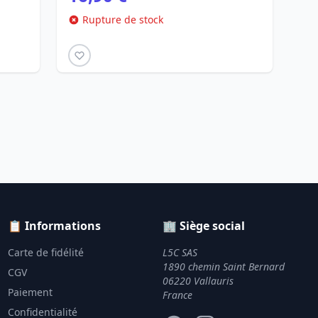
Rupture de stock
📋 Informations
🏢 Siège social
Carte de fidélité
L5C SAS
1890 chemin Saint Bernard
CGV
06220 Vallauris
Paiement
France
Confidentialité