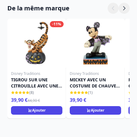
De la même marque
-11%
Disney Traditions
Disney Traditions
Disn
TIGROU SUR UNE
MICKEY AVEC UN
FÉE
CITROUILLE AVEC UNE
COSTUME DE CHAUVE-
CIT
CHAUVE-SOURIS -
SOURIS - DISNEY
TRA
(8)
(1)
DISNEY TRADITIONS
TRADITIONS
39,90 €
39,90 €
39,
44,90 €
Ajouter
Ajouter