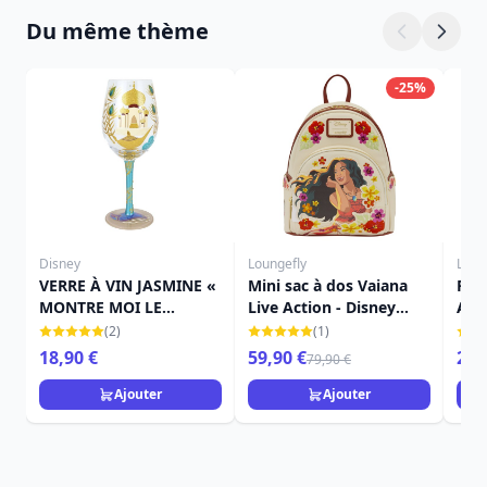
Du même thème
-25%
Disney
Loungefly
Loun
VERRE À VIN JASMINE «
Mini sac à dos Vaiana
Port
MONTRE MOI LE
Live Action - Disney
Acti
MONDE » - DISNEY
Loungefly
Lou
(2)
(1)
LOLITA
18,90 €
59,90 €
29,
79,90 €
Ajouter
Ajouter