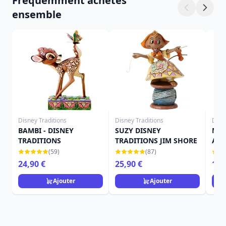
Fréquemment achetés
ensemble
Disney Traditions
Disney Traditions
Disn
BAMBI - DISNEY
SUZY DISNEY
MIN
TRADITIONS
TRADITIONS JIM SHORE
ARI
TRA
(59)
(87)
24,90 €
25,90 €
16,
Ajouter
Ajouter