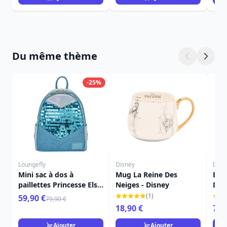
Du même thème
-25%
Loungefly
Disney
Disn
Mini sac à dos à
Mug La Reine Des
ELS
paillettes Princesse Elsa
Neiges - Disney
DES
- Disney Loungefly La
SH
(1)
59,90 €
79,90 €
Reine Des Neiges
18,90 €
79,
Ajouter
Ajouter