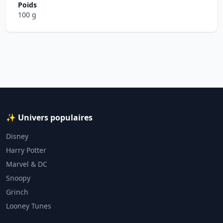
Poids
100 g
✨ Univers populaires
Disney
Harry Potter
Marvel & DC
Snoopy
Grinch
Looney Tunes