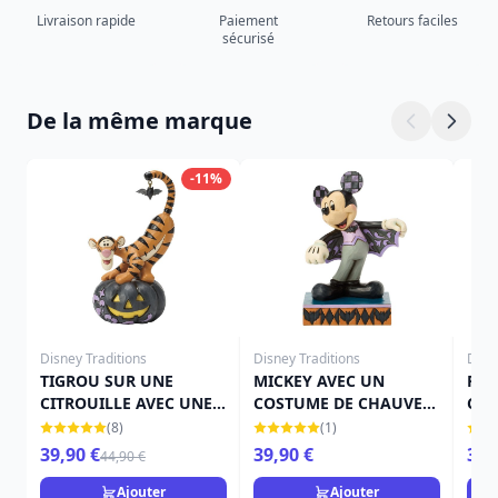
Livraison rapide
Paiement
Retours faciles
sécurisé
De la même marque
-11%
Disney Traditions
Disney Traditions
Disn
TIGROU SUR UNE
MICKEY AVEC UN
FÉE
CITROUILLE AVEC UNE
COSTUME DE CHAUVE-
CIT
CHAUVE-SOURIS -
SOURIS - DISNEY
TRA
(8)
(1)
DISNEY TRADITIONS
TRADITIONS
39,90 €
39,90 €
39,
44,90 €
Ajouter
Ajouter