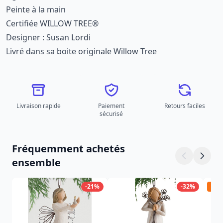
Peinte à la main
Certifiée WILLOW TREE®
Designer : Susan Lordi
Livré dans sa boite originale Willow Tree
Livraison rapide
Paiement
Retours faciles
sécurisé
Fréquemment achetés
ensemble
-21%
-32%
Pré