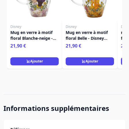
Disney
Disney
Disn
Mug en verre à motif
Mug en verre à motif
mug
floral Blanche-neige -
floral Belle - Disney
fleu
Disney Pastel Princess
Pastel Princess
Cend
21,90 €
21,90 €
21,
Dis
Ajouter
Ajouter
Informations supplémentaires