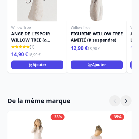
Willow Tree
Willow Tree
Will
ANGE DE L’ESPOIR
FIGURINE WILLOW TREE
ANG
WILLOW TREE (a
AMITIÉ (à suspendre)
L'A
suspendre)
SUS
(1)
12,90 €
18,
18,90 €
14,90 €
18,90 €
Ajouter
Ajouter
De la même marque
-33%
-35%