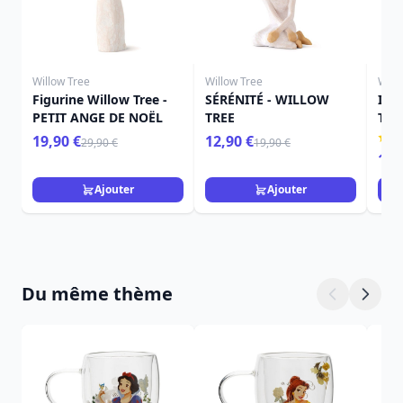
Willow Tree
Willow Tree
Will
Figurine Willow Tree -
SÉRÉNITÉ - WILLOW
ICI
PETIT ANGE DE NOËL
TREE
TRE
19,90 €
12,90 €
29,90 €
19,90 €
15,
Ajouter
Ajouter
Du même thème