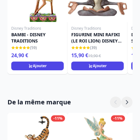
Disney Traditions
Disney Traditions
Disn
BAMBI - DISNEY
FIGURINE MINI RAFIKI
DIS
TRADITIONS
(LE ROI LION) DISNEY
SHO
TRADITIONS
(59)
(39)
24,90 €
15,90 €
19,
19,90 €
Ajouter
Ajouter
De la même marque
-11%
-11%