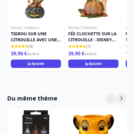
Disney Traditions
Disney Traditions
Disn
TIGROU SUR UNE
FÉE CLOCHETTE SUR LA
MIN
CITROUILLE AVEC UNE
CITROUILLE - DISNEY
THE
CHAUVE-SOURIS -
TRADITIONS
TRA
(8)
(7)
DISNEY TRADITIONS
39,90 €
39,90 €
15,
44,90 €
44,90 €
Ajouter
Ajouter
Du même thème