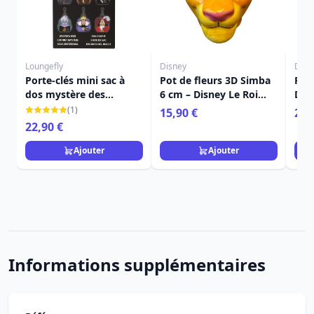
Loungefly
Disney
Disn
Porte-clés mini sac à
Pot de fleurs 3D Simba
Pel
dos mystère des
6 cm – Disney Le Roi
Disn
méchants - Disney
Lion
(1)
15,90 €
22,
Loungefly
22,90 €
Ajouter
Ajouter
Informations supplémentaires