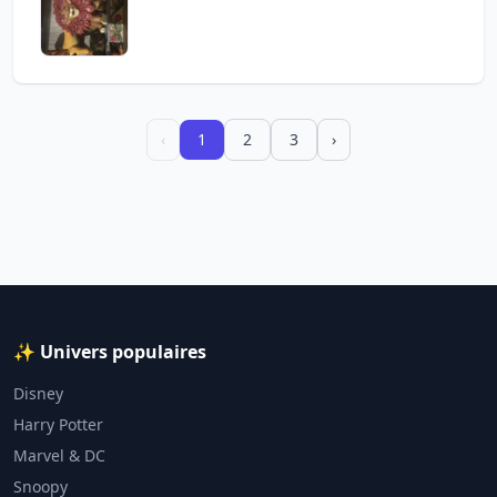
‹
1
2
3
›
✨ Univers populaires
Disney
Harry Potter
Marvel & DC
Snoopy