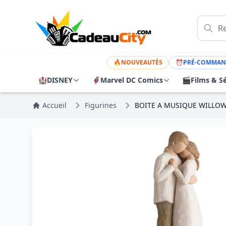
🔥
NOUVEAUTÉS
⏰
PRÉ-COMMAN
🏰
DISNEY
🦸
Marvel DC Comics
🎬
Films & Sé
Accueil
Figurines
BOITE A MUSIQUE WILLO