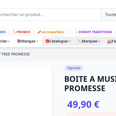
|
DES
🏷
PROMOS
🩹
Les Imparfaits
✨
DISNEY TRADITIONS
ries
📚
Mangas
🎁
Catalogue
🏷️
Marques
🏭
Fa
W TREE PROMESSE
Figurines
BOITE A MUS
PROMESSE
49,90 €