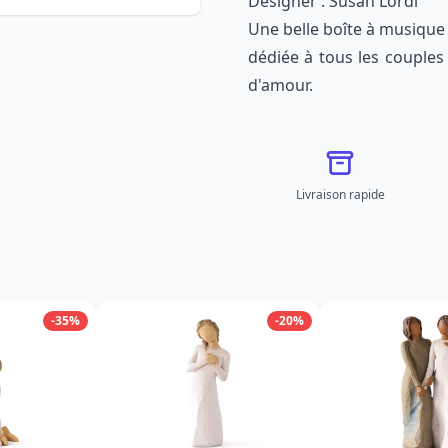
Designer : Susan Lordi
Une
belle boîte à musique
dédiée
à
tous les couples
d'amour.
Livraison rapide
-35%
-20%