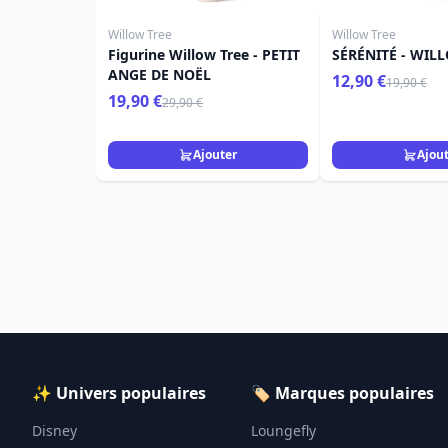
Willow Tree
Willow Tree
Figurine Willow Tree - PETIT
SÉRÉNITÉ - WIL
ANGE DE NOËL
12,90 €
19,90 €
19,90 €
29,90 €
Ajouter
Ajou
✨ Univers populaires
🏷️ Marques populaires
Disney
Loungefly