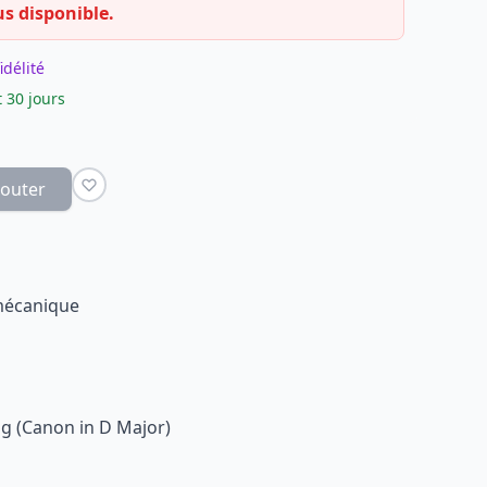
us disponible.
idélité
 30 jours
jouter
 mécanique
g (Canon in D Major)