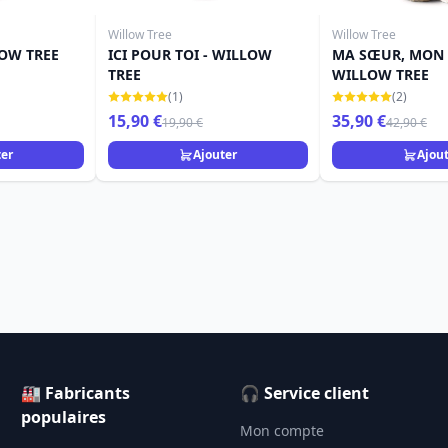
Willow Tree
Willow Tree
LOW TREE
ICI POUR TOI - WILLOW
MA SŒUR, MON 
TREE
WILLOW TREE
(1)
(2)
15,90 €
35,90 €
19,90 €
42,90 €
ter
Ajouter
Ajou
🏭 Fabricants
🎧 Service client
populaires
Mon compte