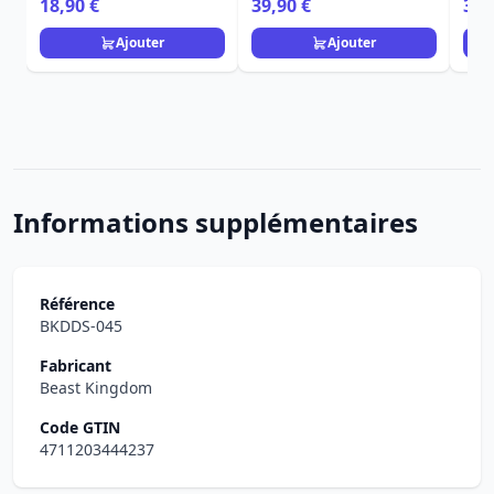
18,90 €
39,90 €
39,
Vinyle Iron Man 9 cm
Ajouter
Ajouter
Informations supplémentaires
Référence
BKDDS-045
Fabricant
Beast Kingdom
Code GTIN
4711203444237