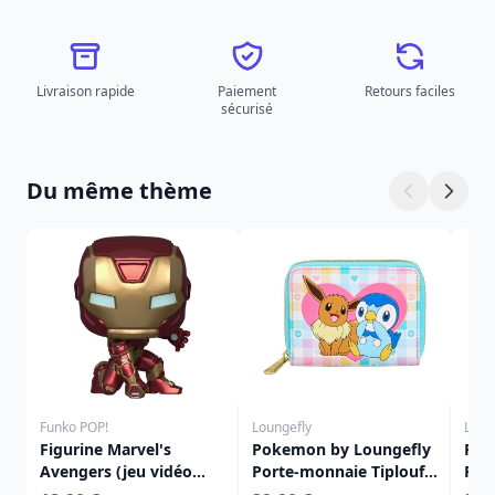
Livraison rapide
Paiement
Retours faciles
sécurisé
Du même thème
Funko POP!
Loungefly
Loun
Figurine Marvel's
Pokemon by Loungefly
Port
Avengers (jeu vidéo
Porte-monnaie Tiplouf
Pok
2020) POP! 626 Marvel
et Evoli