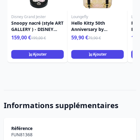
Disney Grand Jester
Loungefly
Loun
Snoopy nacré (style ART
Hello Kitty 50th
Port
GALLERY ) - DISNEY
Anniversary by
Bob
GRAND JESTER
Loungefly sac à dos
Squ
159,00 €
59,90 €
19,
199,00 €
79,90 €
Mini Metallic Gold
Hou
Ajouter
Ajouter
Informations supplémentaires
Référence
FUN81368