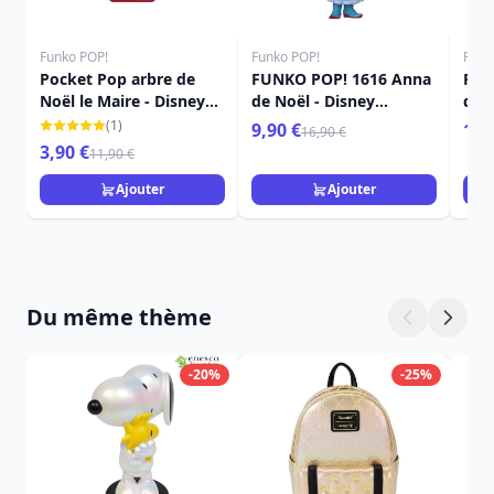
Funko POP!
Funko POP!
Funk
Pocket Pop arbre de
FUNKO POP! 1616 Anna
FUN
Noël le Maire - Disney
de Noël - Disney
de N
L'étrange Noël De
Princess
Pri
(1)
9,90 €
16,
16,90 €
Monsieur Jack
3,90 €
11,90 €
Ajouter
Ajouter
Du même thème
-20%
-25%