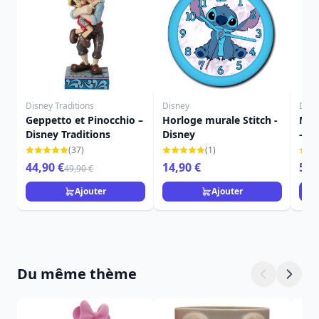
Disney Traditions
Disney
Disn
Geppetto et Pinocchio –
Horloge murale Stitch -
Mic
Disney Traditions
Disney
- Di
(37)
(1)
44,90 €
14,90 €
59,
49,90 €
Ajouter
Ajouter
Du même thème