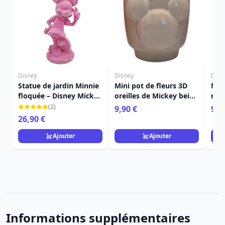
Disney
Disney
Disn
Statue de jardin Minnie
Mini pot de fleurs 3D
Mini
floquée – Disney Mickey
oreilles de Mickey beige
rose
et ses amis
10 cm – Disney
10 
(2)
9,90 €
9,9
26,90 €
Ajouter
Ajouter
Informations supplémentaires