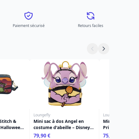
Paiement sécurisé
Retours faciles
Loungefly
Loungefly
Stitch &
Mini sac à dos Angel en
Mini Sac à Dos C
Halloween -
costume d'abeille – Disney
Princesse Jasmin
y
Loungefly Lilo & Stitch
Charm Lampe - 
79,90 €
75,90 €