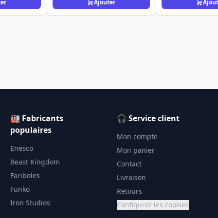
ter
Ajouter
Ajou
🏭 Fabricants
🎧 Service client
populaires
Mon compte
Enesco
Mon panier
Beast Kingdom
Contact
Fariboles
Livraison
Funko
Retours
Iron Studios
Configurer les cookies