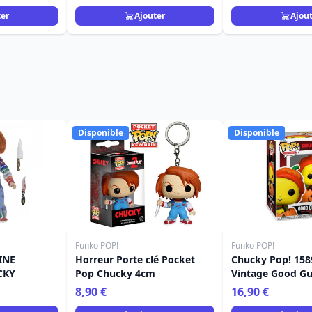
ter
Ajouter
Ajou
Disponible
Disponible
Funko POP!
Funko POP!
INE
Horreur Porte clé Pocket
Chucky Pop! 158
CKY
Pop Chucky 4cm
Vintage Good G
8,90 €
16,90 €