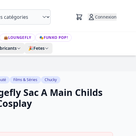
Connexion
👜
LOUNGEFLY
🎭
FUNKO POP!
bricants
🎉
Fetes
uté
Films & Séries
Chucky
efly Sac A Main Childs
Cosplay