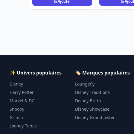
Ajouter
Ajou
✨ Univers populaires
🏷️ Marques populaires
Disney
Loungefly
Harry Potter
Disney Traditions
Marvel & DC
Disney Britto
Snoopy
Disney Showcase
Grinch
Disney Grand Jester
Looney Tunes