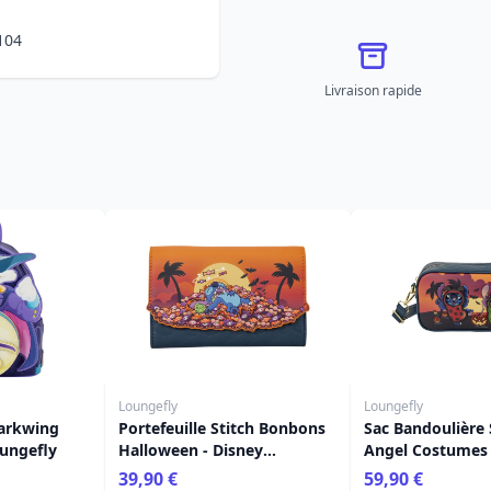
104
Livraison rapide
Loungefly
Loungefly
Darkwing
Portefeuille Stitch Bonbons
Sac Bandoulière 
oungefly
Halloween - Disney
Angel Costumes 
Loungefly
Disney Loungefl
39,90 €
59,90 €