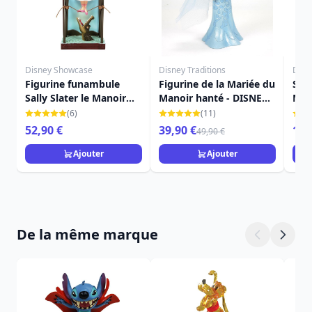
Disney Showcase
Disney Traditions
Disn
Figurine funambule
Figurine de la Mariée du
Set 
Sally Slater le Manoir
Manoir hanté - DISNEY
Mad
hanté - DISNEY
TRADITIONS
Man
(6)
(11)
SHOWCASE
SH
52,90 €
39,90 €
19,
49,90 €
Ajouter
Ajouter
De la même marque