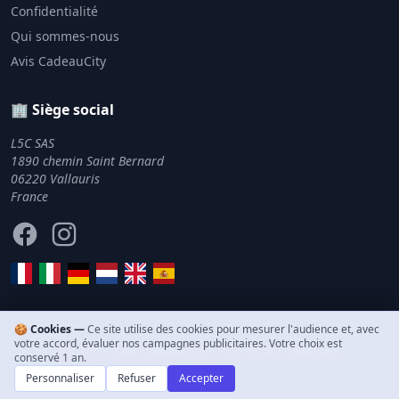
Confidentialité
Qui sommes-nous
Avis CadeauCity
🏢 Siège social
L5C SAS
1890 chemin Saint Bernard
06220 Vallauris
France
Facebook
Instagram
🍪 Cookies —
Ce site utilise des cookies pour mesurer l'audience et, avec
votre accord, évaluer nos campagnes publicitaires. Votre choix est
© 2011–2026 CadeauCity. Tous droits réservés.
conservé 1 an.
Personnaliser
Refuser
Accepter