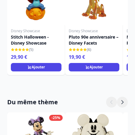
Disney Showcase
Disney Showcase
Disn
Stitch Halloween -
Pluto 90e anniversaire –
Mic
Disney Showcase
Disney Facets
Fac
(5)
(6)
29,90 €
19,90 €
16,
Ajouter
Ajouter
Du même thème
-25%