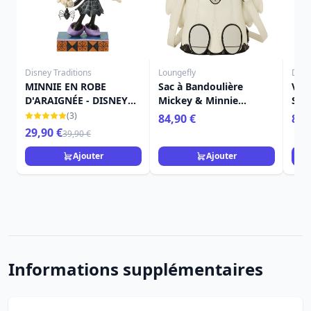
Disney Traditions
Loungefly
Disn
MINNIE EN ROBE
Sac à Bandoulière
Veil
D'ARAIGNÉE - DISNEY
Mickey & Minnie
Sque
TRADITIONS
fantômes
(3)
84,90 €
8,9
phosphorescent -
29,90 €
39,90 €
Disney Loungefly
Ajouter
Ajouter
Informations supplémentaires