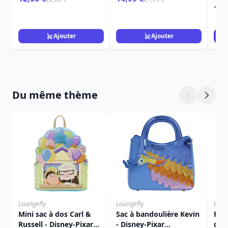
- U
109
BEE
SAN
Ajouter
Ajouter
Du même thème
Loungefly
Loungefly
Loun
Mini sac à dos Carl &
Sac à bandoulière Kevin
Port
Russell - Disney-Pixar
- Disney-Pixar
dos