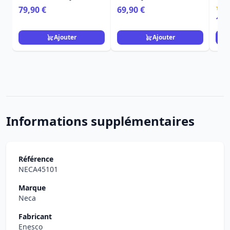
Loungefly Là-Haut
Loungefly Là-Haut
Dis
79,90 €
69,90 €
16,
Ajouter
Ajouter
Informations supplémentaires
Référence
NECA45101
Marque
Neca
Fabricant
Enesco