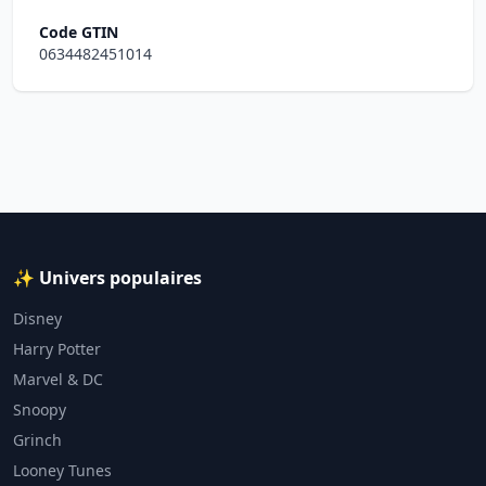
Code GTIN
0634482451014
✨ Univers populaires
Disney
Harry Potter
Marvel & DC
Snoopy
Grinch
Looney Tunes