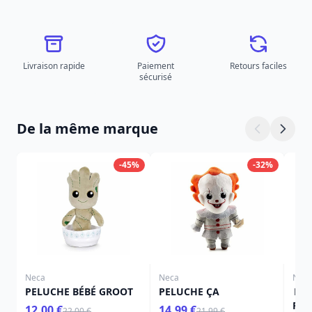
Livraison rapide
Paiement
Retours faciles
sécurisé
De la même marque
-45%
-32%
Neca
Neca
Nec
PELUCHE BÉBÉ GROOT
PELUCHE ÇA
BEE
FIG
12,00 €
14,99 €
22,00 €
21,99 €