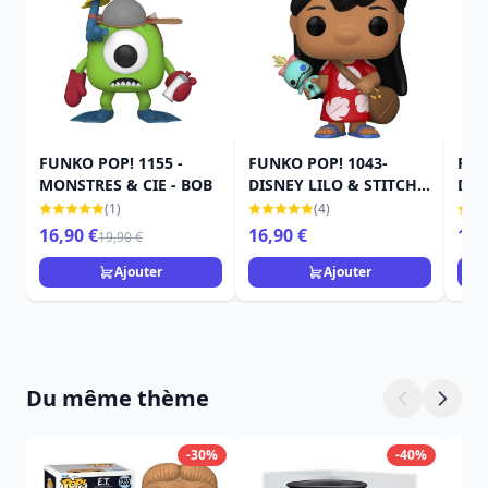
FUNKO POP! 1155 -
FUNKO POP! 1043-
FUN
MONSTRES & CIE - BOB
DISNEY LILO & STITCH -
DIS
LILO
ULT
(1)
(4)
CEN
16,90 €
16,90 €
16,
19,90 €
Ajouter
Ajouter
Du même thème
-30%
-40%