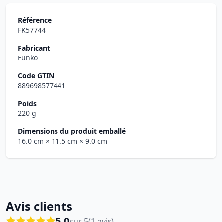
Référence
FK57744
Fabricant
Funko
Code GTIN
889698577441
Poids
220 g
Dimensions du produit emballé
16.0 cm
× 11.5 cm
× 9.0 cm
Avis clients
5.0
sur 5
(1 avis)