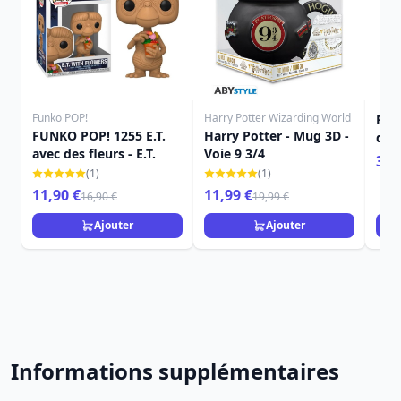
Funko POP!
Harry Potter Wizarding World
Rép
FUNKO POP! 1255 E.T.
Harry Potter - Mug 3D -
de S
avec des fleurs - E.T.
Voie 9 3/4
39,
(1)
(1)
11,90 €
11,99 €
16,90 €
19,99 €
Ajouter
Ajouter
Informations supplémentaires