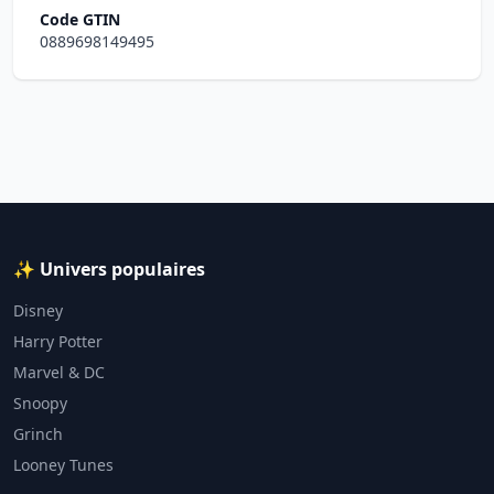
Code GTIN
0889698149495
✨ Univers populaires
Disney
Harry Potter
Marvel & DC
Snoopy
Grinch
Looney Tunes