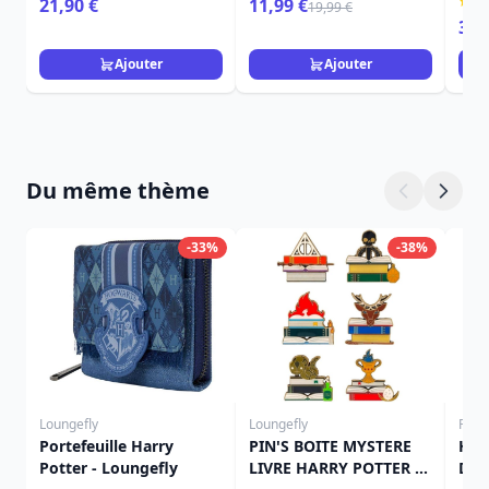
21,90 €
11,99 €
19,99 €
349
Ajouter
Ajouter
Du même thème
-33%
-38%
Loungefly
Loungefly
Funk
Portefeuille Harry
PIN'S BOITE MYSTERE
Har
Potter - Loungefly
LIVRE HARRY POTTER -
Del