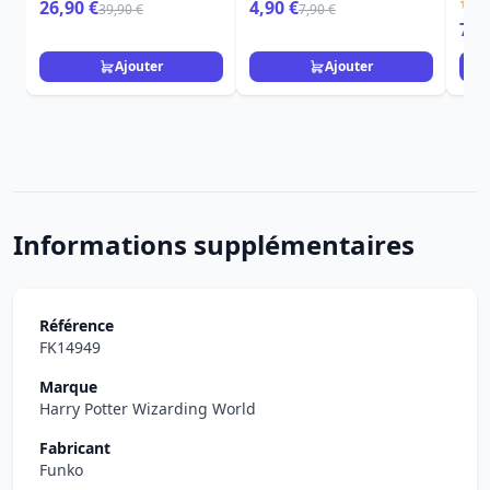
HARRY POTTER
Emp
26,90 €
4,90 €
39,90 €
7,90 €
LOUNGEFLY
7,9
Ajouter
Ajouter
Informations supplémentaires
Référence
FK14949
Marque
Harry Potter Wizarding World
Fabricant
Funko