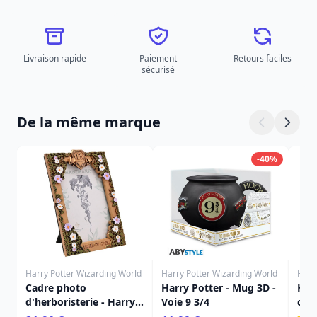
Livraison rapide
Paiement
Retours faciles
sécurisé
De la même marque
-40%
Harry Potter Wizarding World
Harry Potter Wizarding World
Harr
Cadre photo
Harry Potter - Mug 3D -
Harr
d'herboristerie - Harry
Voie 9 3/4
com
Potter
Gry