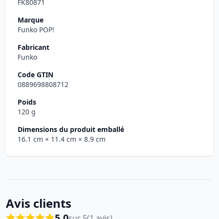
FK80871
Marque
Funko POP!
Fabricant
Funko
Code GTIN
0889698808712
Poids
120 g
Dimensions du produit emballé
16.1 cm
× 11.4 cm
× 8.9 cm
Avis clients
5.0
sur 5
(1 avis)