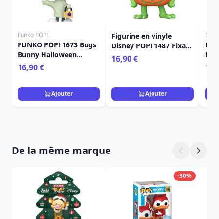
Funko POP!
Funk
Figurine en vinyle
FUNKO POP! 1673 Bugs
Fun
Disney POP! 1487 Pixar
Bunny Halloween
Hall
Halloween Mike 9 cm
16,90 €
(Fantôme) - Looney
- L
16,90 €
16,
Tunes
Ajouter
Ajouter
De la même marque
-30%