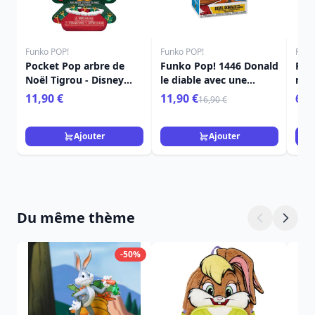
Funko POP!
Funko POP!
Funk
Pocket Pop arbre de
Funko Pop! 1446 Donald
Poc
Noël Tigrou - Disney
le diable avec une
mys
Winnie L'ourson
citrouille - Disney
Noël
11,90 €
11,90 €
6,9
16,90 €
Ajouter
Ajouter
Du même thème
-50%