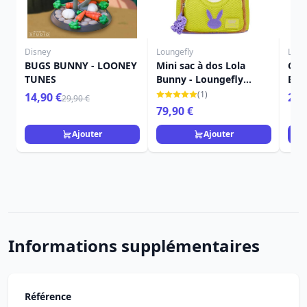
Disney
Loungefly
Loun
BUGS BUNNY - LOONEY
Mini sac à dos Lola
Gra
TUNES
Bunny - Loungefly
Bun
Looney Tunes
Loo
(1)
14,90 €
24,
29,90 €
79,90 €
Ajouter
Ajouter
Informations supplémentaires
Référence