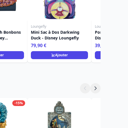
Loungefly
Loungefly
tch Bonbons
Mini Sac à Dos Darkwing
Portefeuille Dar
ney
Duck - Disney Loungefly
Disney Loungefl
79,90 €
39,90 €
ter
Ajouter
Ajou
-15%