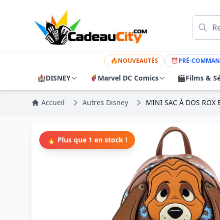
🔥
NOUVEAUTÉS
⏰
PRÉ-COMMAN
🏰
DISNEY
🦸
Marvel DC Comics
🎬
Films & Sé
Accueil
Autres Disney
MINI SAC À DOS ROX 
🔥 Plus que 1 en stock !