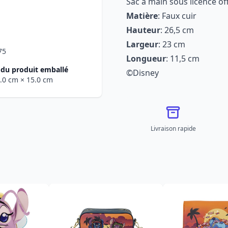
Sac à main sous licence off
Matière
: Faux cuir
Hauteur
: 26,5 cm
Largeur
: 23 cm
75
Longueur
: 11,5 cm
du produit emballé
©Disney
4.0 cm
× 15.0 cm
Livraison rapide