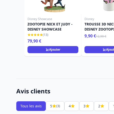
Disney Showcase
Disney
ZOOTOPIE NICK ET JUDY -
TROUSSE 3D NIC
DISNEY SHOWCASE
DISNEY ZOOTOPI
(13)
9,90 €
12,90 €
79,90 €
Ajouter
Ajou
Avis clients
Tous les avis
5
4
3
2
(3)