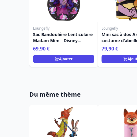
Loungefly
Loungefly
Sac Bandoulière Lenticulaire
Mini sac à dos A
Madam Mim - Disney
costume d'abeill
Loungefly Merlin
Loungefly Lilo &
69,90 €
79,90 €
l'Enchanteur
Ajouter
Ajou
Du même thème