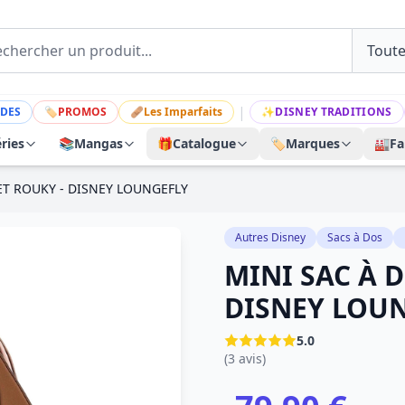
|
DES
🏷
PROMOS
🩹
Les Imparfaits
✨
DISNEY TRADITIONS
ries
📚
Mangas
🎁
Catalogue
🏷️
Marques
🏭
Fa
ET ROUKY - DISNEY LOUNGEFLY
Autres Disney
Sacs à Dos
MINI SAC À 
DISNEY LOU
5.0
(3 avis)