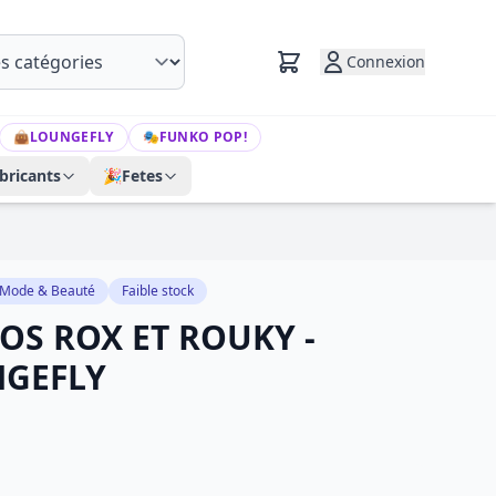
Connexion
👜
LOUNGEFLY
🎭
FUNKO POP!
bricants
🎉
Fetes
Mode & Beauté
Faible stock
DOS ROX ET ROUKY -
NGEFLY