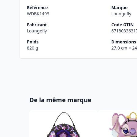
Référence
Marque
WDBK1493
Loungefly
Fabricant
Code GTIN
Loungefly
6718033631
Poids
Dimensions 
820 g
27.0 cm
× 2
De la même marque