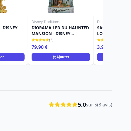
Disney Traditions
Disney Grand Jester
- DISNEY
DIORAMA LED DU HAUNTED
SACHET MYSTÈRE
MANSION - DISNEY
LOTSO - DISNEY
TRADITIONS
JESTER
(3)
(7)
79,90 €
3,90 €
ter
Ajouter
Ajou
5.0
sur 5
(3 avis)