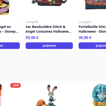
Loungefly
Loungefly
ngel en
Sac Bandoulière Stitch &
Portefeuille Sti
e – Disney
Angel Costumes Halloween -
Halloween - Dis
 Stitch
Disney Loungefly
Loungefly
59,90 €
39,90 €
ter
Ajouter
Ajou
-23%