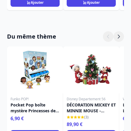
Ajouter
Ajouter
Du même thème
Funko POP!
Disney Departement 56
Will
Pocket Pop boîte
DÉCORATION MICKEY ET
LES
mystère Princesses de
MINNIE MOUSE -
L'É
Noël - Disney
DISNEY DEPARTMENT 56
TRE
(3)
6,90 €
65,
89,90 €