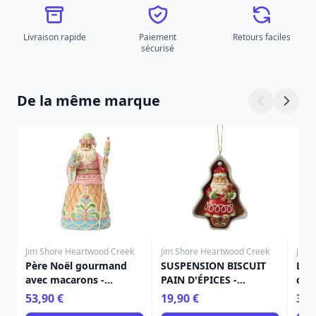
Livraison rapide
Paiement
Retours faciles
sécurisé
De la même marque
Jim Shore Heartwood Creek
Jim Shore Heartwood Creek
Jim 
Père Noël gourmand
SUSPENSION BISCUIT
Le 
avec macarons -
PAIN D'ÉPICES -
cho
Heartwood Creek
HEARTWOOD CREEK
Hea
53,90 €
19,90 €
39,