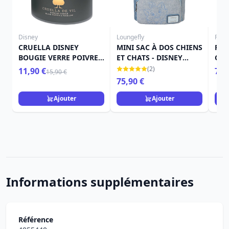
Disney
Loungefly
Funk
CRUELLA DISNEY
MINI SAC À DOS CHIENS
FUN
BOUGIE VERRE POIVRE
ET CHATS - DISNEY
Crue
NOIR ET DENTELLE
LOUNGEFLY
- D
(2)
11,90 €
7,9
15,90 €
75,90 €
Ajouter
Ajouter
Informations supplémentaires
Référence