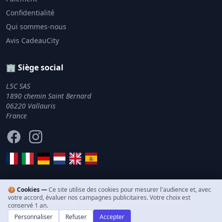
Confidentialité
Qui sommes-nous
Avis CadeauCity
🏢 Siège social
L5C SAS
1890 chemin Saint Bernard
06220 Vallauris
France
Facebook
Instagram
🍪 Cookies —
Ce site utilise des cookies pour mesurer l'audience et, avec
votre accord, évaluer nos campagnes publicitaires. Votre choix est
© 2011–2026 CadeauCity. Tous droits réservés.
conservé 1 an.
Personnaliser
Refuser
Accepter