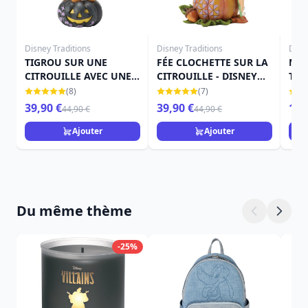
Disney Traditions
Disney Traditions
Disn
TIGROU SUR UNE
FÉE CLOCHETTE SUR LA
MIN
CITROUILLE AVEC UNE
CITROUILLE - DISNEY
THE
CHAUVE-SOURIS -
TRADITIONS
TRA
(8)
(7)
DISNEY TRADITIONS
39,90 €
39,90 €
15,
44,90 €
44,90 €
Ajouter
Ajouter
Du même thème
-25%