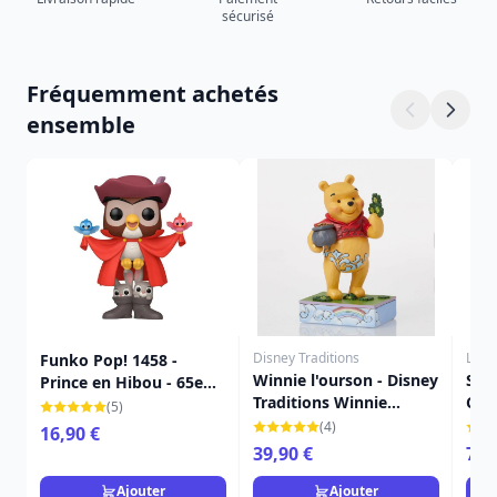
sécurisé
Fréquemment achetés
ensemble
Disney Traditions
Loun
Funko Pop! 1458 -
Winnie l'ourson - Disney
Sac
Prince en Hibou - 65e
Traditions Winnie
Clo
anniversaire de la Belle
(5)
l'Ourson
LOU
au bois dormant
(4)
16,90 €
39,90 €
79,
Ajouter
Ajouter