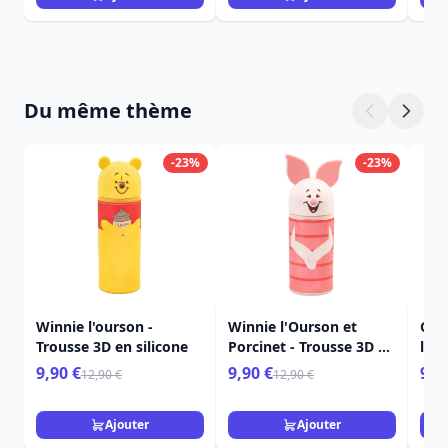
Du même thème
-23%
-23%
Winnie l'ourson -
Winnie l'Ourson et
Car
Trousse 3D en silicone
Porcinet - Trousse 3D en
le 1
silicone
Win
9,90 €
9,90 €
9,9
12,90 €
12,90 €
Ajouter
Ajouter