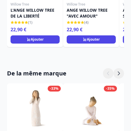
Willow Tree
Willow Tree
Will
L'ANGE WILLOW TREE
ANGE WILLOW TREE
ANG
DE LA LIBERTÉ
"AVEC AMOUR"
SOU
(1)
(4)
22,90 €
22,90 €
22,
Ajouter
Ajouter
De la même marque
-33%
-35%