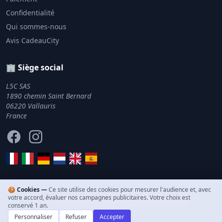
Confidentialité
Qui sommes-nous
Avis CadeauCity
🏢 Siège social
L5C SAS
1890 chemin Saint Bernard
06220 Vallauris
France
Facebook
Instagram
🍪 Cookies —
Ce site utilise des cookies pour mesurer l'audience et, avec
votre accord, évaluer nos campagnes publicitaires. Votre choix est
© 2011–2026 CadeauCity. Tous droits réservés.
conservé 1 an.
Personnaliser
Refuser
Accepter