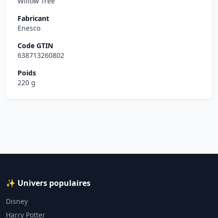
Willow Tree
Fabricant
Enesco
Code GTIN
638713260802
Poids
220 g
✨ Univers populaires
Disney
Harry Potter