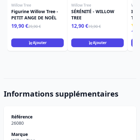
Willow Tree
Willow Tree
Will
Figurine Willow Tree -
SÉRÉNITÉ - WILLOW
ICI
PETIT ANGE DE NOËL
TREE
TRE
19,90 €
12,90 €
29,90 €
19,90 €
15,
Ajouter
Ajouter
Informations supplémentaires
Référence
26080
Marque