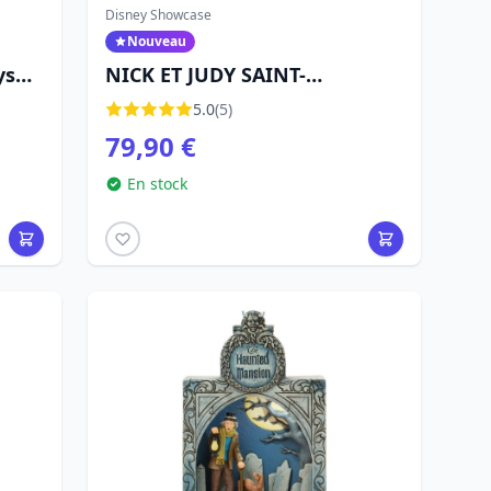
Disney Showcase
Nouveau
ys
NICK ET JUDY SAINT-
leurs
VALENTIN - DISNEY
5.0
(5)
SHOWCASE ZOOTOPIE
79,90 €
En stock