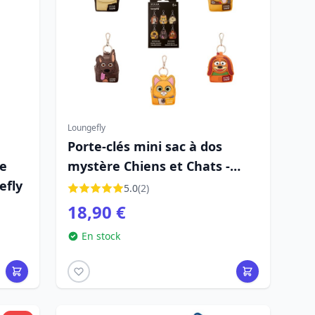
Loungefly
Porte-clés mini sac à dos
le
mystère Chiens et Chats -
efly
Disney-Pixar Loungefly
5.0
(2)
18,90 €
En stock