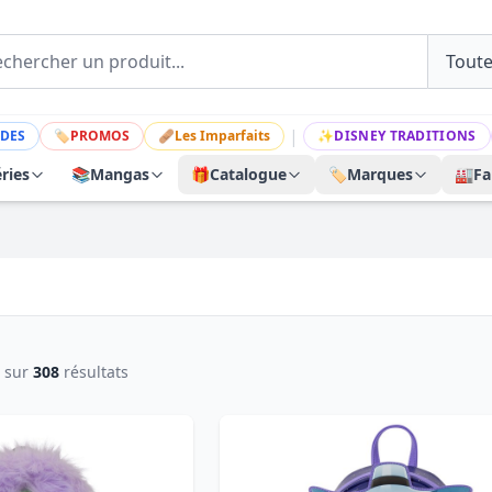
|
DES
🏷
PROMOS
🩹
Les Imparfaits
✨
DISNEY TRADITIONS
ries
📚
Mangas
🎁
Catalogue
🏷️
Marques
🏭
Fa
sur
308
résultats