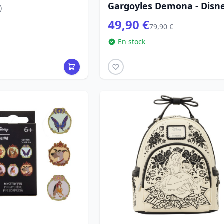
ney Loungefly
Gargoyles Demona - Disn
)
Loungefly
49,90 €
79,90 €
En stock