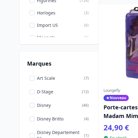
Figurines
(124)
Horloges
(3)
Import US
(6)
Magnets
(1)
Mode & Beauté
(98)
Mugs
(6)
Marques
Papetterie
(3)
Art Scale
(7)
Peluches, Coussins
(3)
Loungefly
D-Stage
(12)
Nouveau
Pin's
(11)
Disney
(46)
Porte-cartes
Porte-clés
(8)
Madam Mim 
Disney Britto
(4)
Poupées
Loungefly M
(10)
24,90 €
Disney Departement
(1)
Puzzles
(9)
En stock