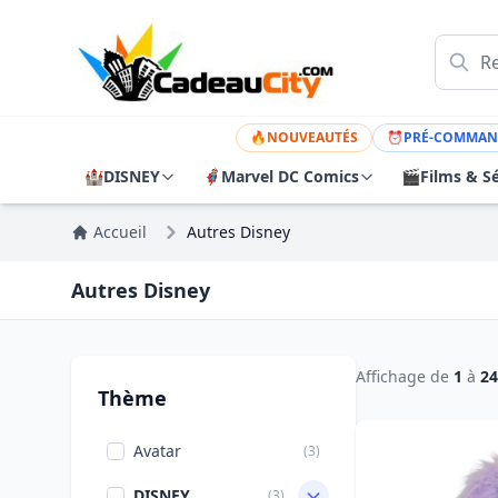
🔥
NOUVEAUTÉS
⏰
PRÉ-COMMAN
🏰
DISNEY
🦸
Marvel DC Comics
🎬
Films & Sé
Accueil
Autres Disney
Autres Disney
Affichage de
1
à
24
Thème
Avatar
(3)
DISNEY
(3)