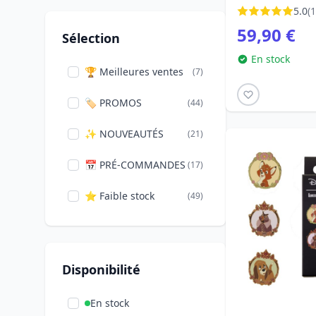
Rouky - Dis
5.0
(1
Funko
(67)
59,90 €
Sélection
Hole in the Wall
(1)
En stock
🏆 Meilleures ventes
(7)
Iron Studios
(7)
🏷️ PROMOS
(44)
Jada Toys
(1)
✨ NOUVEAUTÉS
(21)
JAKKS
(10)
📅 PRÉ-COMMANDES
(17)
Loungefly
(111)
⭐ Faible stock
(49)
Medicom
(2)
Monogram
(1)
International
Disponibilité
Paladone
(1)
En stock