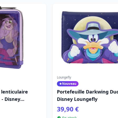
Loungefly
Nouveau
 lenticulaire
Portefeuille Darkwing Duc
- Disney
Disney Loungefly
erlin l'Enchanteur
39,90 €
En stock