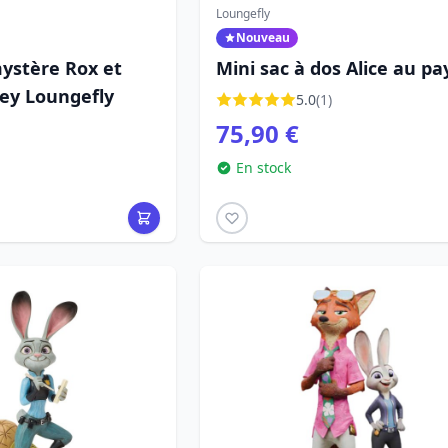
Loungefly
Nouveau
mystère Rox et
Mini sac à dos Alice au pa
ney Loungefly
des merveilles brodé de f
5.0
(1)
- Disney Loungefly
75,90 €
En stock