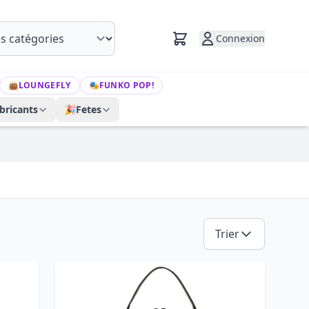
Connexion
👜
LOUNGEFLY
🎭
FUNKO POP!
bricants
🎉
Fetes
Trier