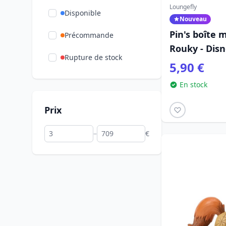
Peers Hardy Group
(1)
Loungefly
Disponible
Nouveau
Quantum Mechanix
(2)
Pin's boîte 
Précommande
Ravensburger
Rouky - Dis
(7)
Rupture de stock
5,90 €
Widdop
(1)
En stock
Prix
–
€