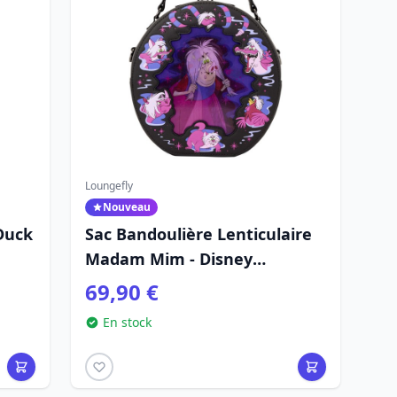
Loungefly
Nouveau
Duck
Sac Bandoulière Lenticulaire
Madam Mim - Disney
Loungefly Merlin l'Enchanteur
69,90 €
En stock