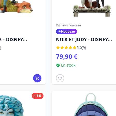
Disney Showcase
Nouveau
K - DISNEY
NICK ET JUDY - DISNEY
SHOWCASE ZOOTOPIA 2
)
5.0
(9)
79,90 €
En stock
-15%