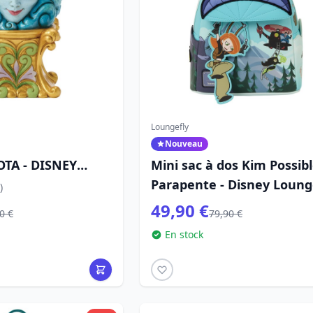
Loungefly
Nouveau
TA - DISNEY
Mini sac à dos Kim Possib
Parapente - Disney Loung
)
49,90 €
0 €
79,90 €
En stock