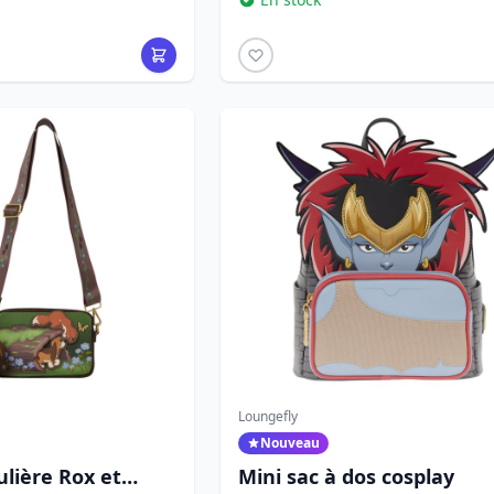
Loungefly
Nouveau
lière Rox et
Mini sac à dos cosplay