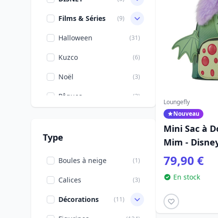
Films & Séries
(9)
Halloween
(31)
Kuzco
(6)
Noël
(3)
Pâques
(2)
Loungefly
Nouveau
Rentrée scolaire
(7)
Mini Sac à 
Saint Valentin
(1)
Type
Mim - Disne
Série TV
Merlin l'En
(2)
79,90 €
Boules à neige
(1)
Zootopie
(20)
En stock
Calices
(3)
Décorations
(11)