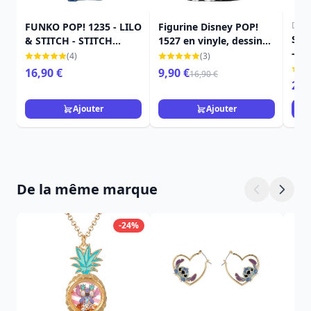
Disn
FUNKO POP! 1235 - LILO
Figurine Disney POP!
STIT
& STITCH - STITCH
1527 en vinyle, dessin
- P
MENOTTÉ
de Bambi, 9 cm
(4)
(3)
16,90 €
9,90 €
16,90 €
26,
Ajouter
Ajouter
De la même marque
-24%