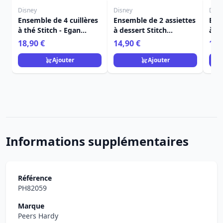
Disney
Disney
Disn
Ensemble de 4 cuillères
Ensemble de 2 assiettes
Ens
à thé Stitch - Egan
à dessert Stitch
à de
Disney Home
blanches - Egan Disney
Ega
18,90 €
14,90 €
14,
Home
Ajouter
Ajouter
Informations supplémentaires
Référence
PH82059
Marque
Peers Hardy