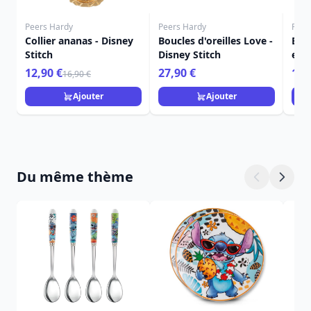
Peers Hardy
Peers Hardy
Peer
Collier ananas - Disney
Boucles d'oreilles Love -
Bouc
Stitch
Disney Stitch
en a
12,90 €
27,90 €
16,
16,90 €
Ajouter
Ajouter
Du même thème