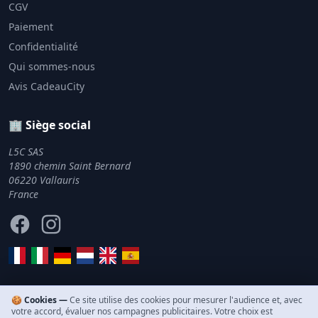
CGV
Paiement
Confidentialité
Qui sommes-nous
Avis CadeauCity
🏢 Siège social
L5C SAS
1890 chemin Saint Bernard
06220 Vallauris
France
Facebook
Instagram
🍪 Cookies —
Ce site utilise des cookies pour mesurer l'audience et, avec
votre accord, évaluer nos campagnes publicitaires. Votre choix est
© 2011–2026 CadeauCity. Tous droits réservés.