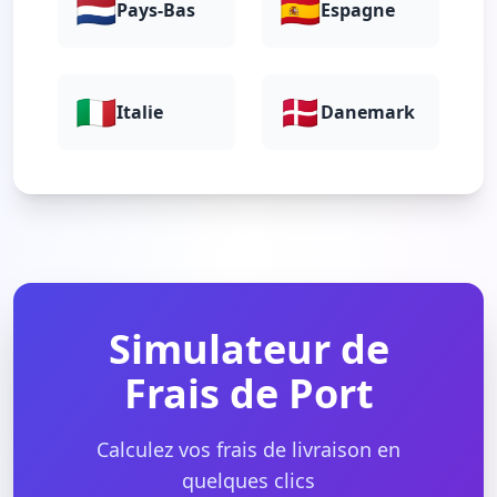
🇳🇱
🇪🇸
Pays-Bas
Espagne
🇮🇹
🇩🇰
Italie
Danemark
Simulateur de
Frais de Port
Calculez vos frais de livraison en
quelques clics