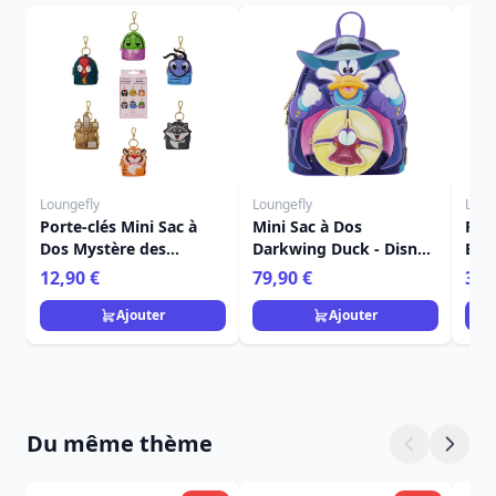
Loungefly
Loungefly
Loun
Porte-clés Mini Sac à
Mini Sac à Dos
Port
Dos Mystère des
Darkwing Duck - Disney
Bon
Acolytes des Princesses
Loungefly
Dis
12,90 €
79,90 €
39,
- Disney Loungefly
Ajouter
Ajouter
Du même thème