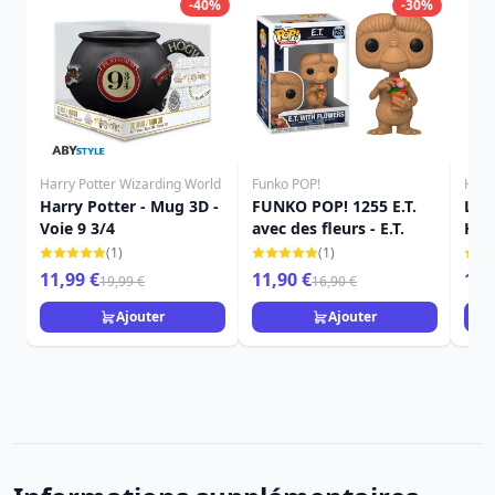
-40%
-30%
Harry Potter Wizarding World
Funko POP!
Harr
Harry Potter - Mug 3D -
FUNKO POP! 1255 E.T.
Le 
Voie 9 3/4
avec des fleurs - E.T.
Har
(1)
(1)
11,99 €
11,90 €
139
19,99 €
16,90 €
Ajouter
Ajouter