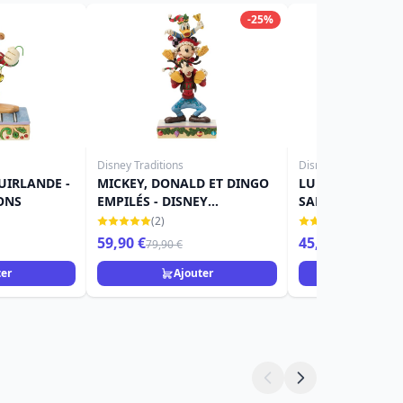
-25%
Disney Traditions
Disney Traditions
UIRLANDE -
MICKEY, DONALD ET DINGO
LUMIÈRE, MAD
ONS
EMPILÉS - DISNEY
SAMOVAR, ZIP & 
TRADITIONS
DISNEY TRADITI
(2)
(11)
59,90 €
45,90 €
79,90 €
ter
Ajouter
Ajou