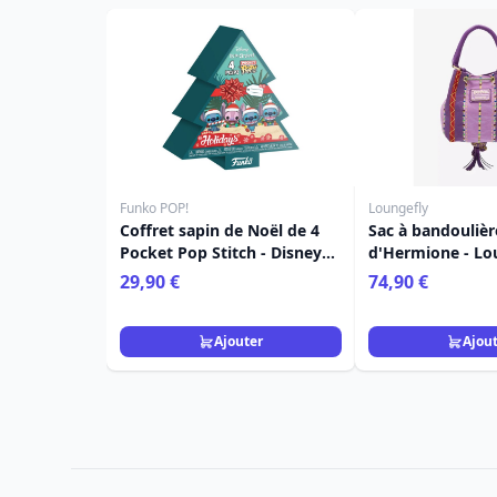
Funko POP!
Loungefly
Coffret sapin de Noël de 4
Sac à bandoulièr
Pocket Pop Stitch - Disney
d'Hermione - Lo
Lilo & Stitch
Harry Potter
29,90 €
74,90 €
Ajouter
Ajou