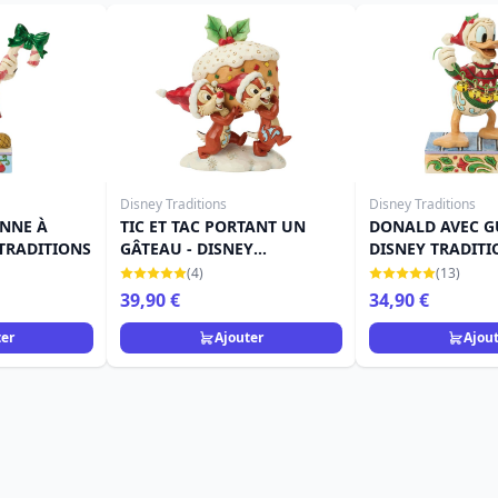
Disney Traditions
Disney Traditions
ANNE À
TIC ET TAC PORTANT UN
DONALD AVEC G
NEY TRADITIONS
GÂTEAU - DISNEY
DISNEY TRADITI
TRADITIONS
(4)
(13)
39,90 €
34,90 €
ter
Ajouter
Ajou