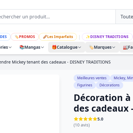
|
DES
🏷
PROMOS
🩹
Les Imparfaits
✨
DISNEY TRADITIONS
ries
📚
Mangas
🎁
Catalogue
🏷️
Marques
🏭
Fa
endre Mickey tenant des cadeaux - DISNEY TRADITIONS
Meilleures ventes
Mickey, Min
Figurines
Décorations
Décoration à
des cadeaux 
5.0
(10 avis)