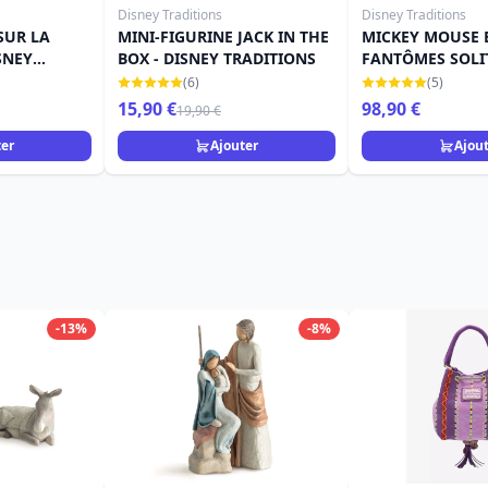
Disney Traditions
Disney Traditions
SUR LA
MINI-FIGURINE JACK IN THE
MICKEY MOUSE E
SNEY
BOX - DISNEY TRADITIONS
FANTÔMES SOLIT
DISNEY TRADITI
(6)
(5)
15,90 €
98,90 €
19,90 €
ter
Ajouter
Ajou
-13%
-8%