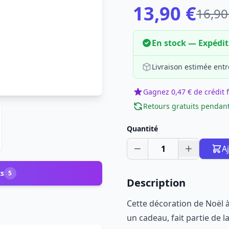
13,90 €
16,90
En stock — Expédi
Livraison estimée entr
Gagnez 0,47 € de crédit f
Retours gratuits pendant
Quantité
1
A
ts
5
Description
Cette décoration de Noël
un cadeau, fait partie de l