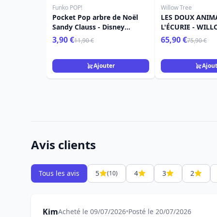
Funko POP!
Willow Tree
Pocket Pop arbre de Noël
LES DOUX ANIM
Sandy Clauss - Disney
L'ÉCURIE - WIL
L'étrange Noël De Monsieur
3,90 €
65,90 €
11,90 €
75,90 €
Jack
Ajouter
Ajou
Avis clients
Tous les avis
5
4
3
2
(10)
Kim
Acheté le 09/07/2026
•
Posté le 20/07/2026