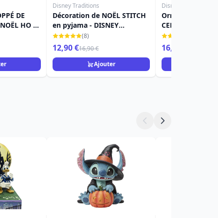
Disney Traditions
Disney Traditions
PPÉ DE
Décoration de NOËL STITCH
Ornement susp
NOËL HO -
en pyjama - DISNEY
CENDRILLON et P
ONS
TRADITIONS
DISNEY TRADITI
(8)
(23)
12,90 €
16,90 €
16,90 €
ter
Ajouter
Ajou