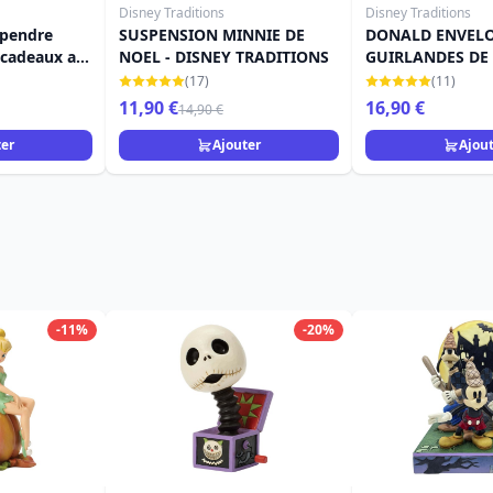
Disney Traditions
Disney Traditions
spendre
SUSPENSION MINNIE DE
DONALD ENVELO
 cadeaux au
NOEL - DISNEY TRADITIONS
GUIRLANDES DE 
RADITIONS
DISNEY TRADITI
(17)
(11)
11,90 €
16,90 €
14,90 €
ter
Ajouter
Ajou
-11%
-20%