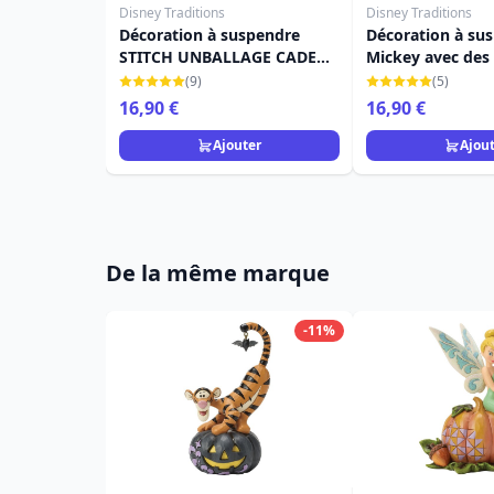
Disney Traditions
Disney Traditions
Décoration à suspendre
Décoration à su
STITCH UNBALLAGE CADEAU
Mickey avec des
- DISNEY TRADITIONS
dos - DISNEY T
(9)
(5)
16,90 €
16,90 €
Ajouter
Ajou
De la même marque
-11%