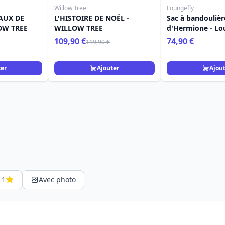
Willow Tree
Loungefly
AUX DE
L'HISTOIRE DE NOËL -
Sac à bandoulièr
LOW TREE
WILLOW TREE
d'Hermione - Lo
Harry Potter
109,90 €
74,90 €
119,90 €
ter
Ajouter
Ajou
1
Avec photo