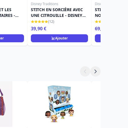
Disney Traditions
Disney Traditions
T LES
STITCH EN SORCIÈRE AVEC
STITCH AVEC UN
AIRES -
UNE CITROUILLE - DISNEY
NOËL (LED) - DI
ONS
TRADITIONS
TRADITIONS
(12)
(3)
39,90 €
69,90 €
ter
Ajouter
Ajou