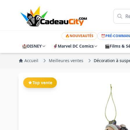
🔥
NOUVEAUTÉS
⏰
PRÉ-COMMAN
🏰
DISNEY
🦸
Marvel DC Comics
🎬
Films & Sé
Accueil
Meilleures ventes
Décoration à susp
Top vente