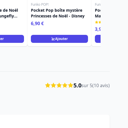
Funko POP!
Funko POP!
e de Noël
Pocket Pop boîte mystère
Pocket Pop arbre
ungefly
Princesses de Noël - Disney
Maire - Disney L
Noël De Monsieu
(1)
6,90 €
3,90 €
11,90 €
ter
Ajouter
Ajou
5.0
sur 5
(10 avis)