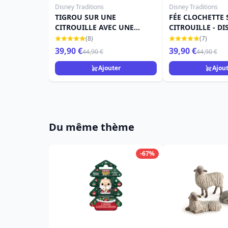
Disney Traditions
Disney Traditions
TIGROU SUR UNE
FÉE CLOCHETTE 
CITROUILLE AVEC UNE
CITROUILLE - DI
CHAUVE-SOURIS - DISNEY
TRADITIONS
(8)
(7)
TRADITIONS
39,90 €
39,90 €
44,90 €
44,90 €
Ajouter
Ajou
Du même thème
-67%