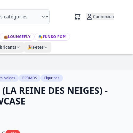
Connexion
👜
LOUNGEFLY
🎭
FUNKO POP!
bricants
🎉
Fetes
es Neiges
PROMOS
Figurines
 (LA REINE DES NEIGES) -
WCASE