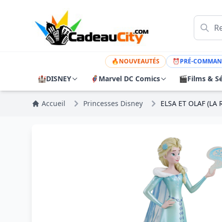
🔥
NOUVEAUTÉS
⏰
PRÉ-COMMAN
🏰
DISNEY
🦸
Marvel DC Comics
🎬
Films & Sé
Accueil
Princesses Disney
ELSA ET OLAF (LA