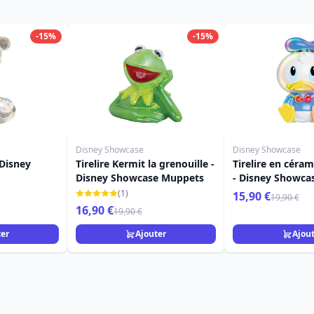
-15%
-15%
Disney Showcase
Disney Showcase
Disney
Tirelire Kermit la grenouille -
Tirelire en céra
Disney Showcase Muppets
- Disney Showca
(1)
15,90 €
19,90 €
16,90 €
19,90 €
ter
Ajouter
Ajou