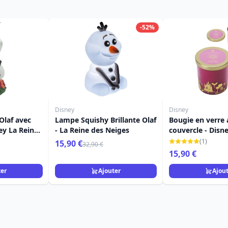
-52%
Disney
Disney
Olaf avec
Lampe Squishy Brillante Olaf
Bougie en verre 
ey La Reine
- La Reine des Neiges
couvercle - Disne
au bois dormant
(1)
15,90 €
32,90 €
sauvage et Vanil
15,90 €
ter
Ajouter
Ajou