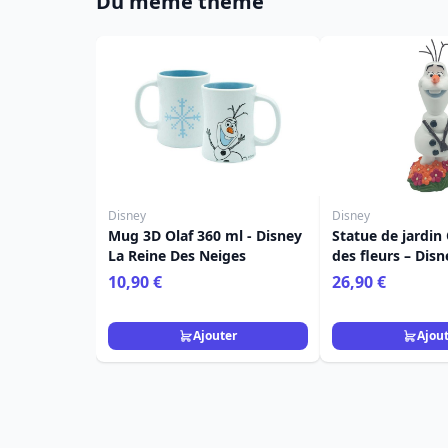
Du même thème
Disney
Disney
Mug 3D Olaf 360 ml - Disney
Statue de jardin 
La Reine Des Neiges
des fleurs – Disn
Des Neiges
10,90 €
26,90 €
Ajouter
Ajou