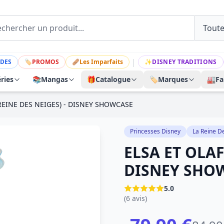
|
DES
🏷
PROMOS
🩹
Les Imparfaits
✨
DISNEY TRADITIONS
ries
📚
Mangas
🎁
Catalogue
🏷️
Marques
🏭
Fa
 REINE DES NEIGES) - DISNEY SHOWCASE
Princesses Disney
La Reine D
ELSA ET OLAF
DISNEY SHO
5.0
(6 avis)