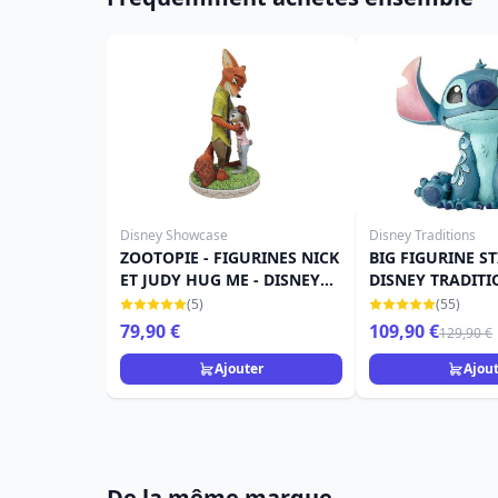
Disney Showcase
Disney Traditions
ZOOTOPIE - FIGURINES NICK
BIG FIGURINE S
ET JUDY HUG ME - DISNEY
DISNEY TRADITI
SHOWCASE
SHORE
(5)
(55)
79,90 €
109,90 €
129,90 €
Ajouter
Ajou
De la même marque