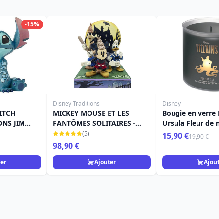
-15%
Disney Traditions
Disney
TITCH
MICKEY MOUSE ET LES
Bougie en verre 
ONS JIM
FANTÔMES SOLITAIRES -
Ursula Fleur de 
DISNEY TRADITIONS
noire
(5)
15,90 €
19,90 €
98,90 €
ter
Ajouter
Ajou