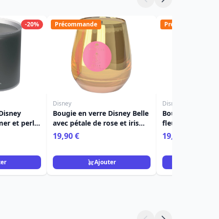
-20%
Précommande
Précommande
Disney
Disney
Disney
Bougie en verre Disney Belle
Bougie en verre 
mer et perle
avec pétale de rose et iris
fleur de corail e
blanc
19,90 €
19,90 €
ter
Ajouter
Ajou