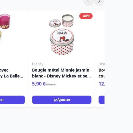
-40%
Disney
Disney
avec
Bougie métal Minnie jasmin
Bougie en verre 
y La Belle
blanc - Disney Mickey et ses
couvercle, Minn
, Rose
amis
Jasmin blanc
5,90 €
12,90 €
9,90 €
15,90 €
le
ter
Ajouter
Ajou