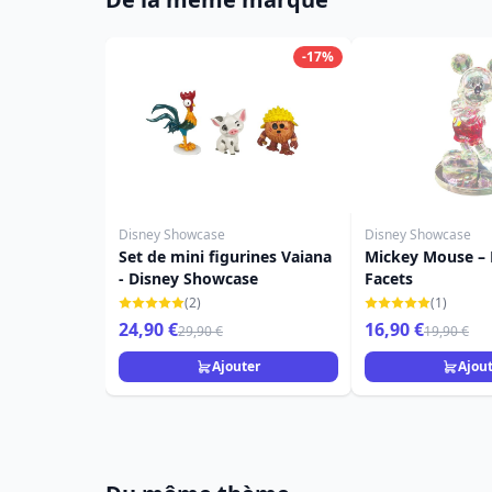
-17%
Disney Showcase
Disney Showcase
Set de mini figurines Vaiana
Mickey Mouse – 
- Disney Showcase
Facets
(2)
(1)
24,90 €
16,90 €
29,90 €
19,90 €
Ajouter
Ajou