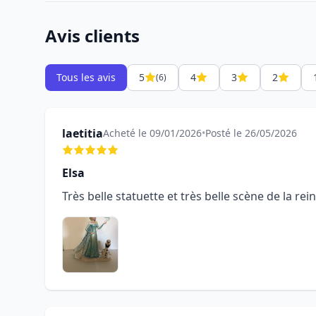
Avis clients
Tous les avis
5
4
3
2
(6)
laetitia
Acheté le 09/01/2026
•
Posté le 26/05/2026
Elsa
Très belle statuette et très belle scène de la re