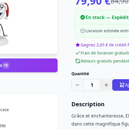
79,90 €
84,90
En stock — Expédi
Livraison estimée entr
Gagnez 2,65 € de crédit f
Frais de livraison gratuit
Retours gratuits pendant
s
10
Quantité
1
A
Description
wcase
Grâce et enchanteresse, E
dans cette magnifique figu
396