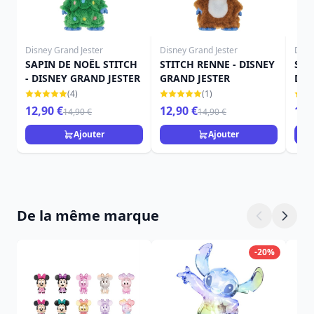
Disney Grand Jester
Disney Grand Jester
D-St
SAPIN DE NOËL STITCH
STITCH RENNE - DISNEY
Sti
- DISNEY GRAND JESTER
GRAND JESTER
Dis
(4)
(1)
12,90 €
12,90 €
15,
14,90 €
14,90 €
Ajouter
Ajouter
De la même marque
-20%