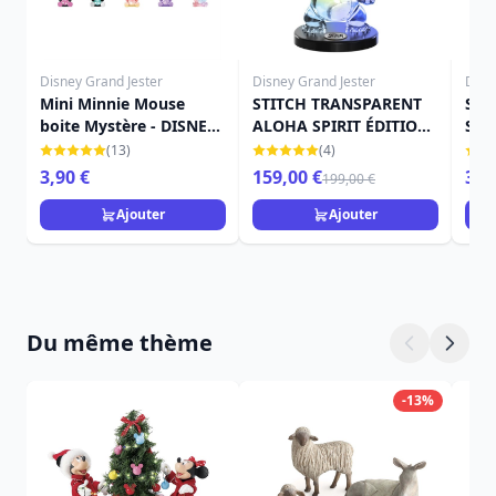
Disney Grand Jester
Disney Grand Jester
Disn
Mini Minnie Mouse
STITCH TRANSPARENT
SAC
boite Mystère - DISNEY
ALOHA SPIRIT ÉDITION
STI
GRAND JESTER
SPÉCIALE 1000 - DISNEY
DIS
(13)
(4)
GRAND JESTER
3,90 €
159,00 €
3,9
199,00 €
Ajouter
Ajouter
Du même thème
-13%