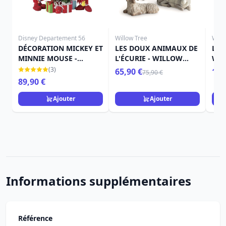
Disney Departement 56
Willow Tree
Will
DÉCORATION MICKEY ET
LES DOUX ANIMAUX DE
L'H
MINNIE MOUSE -
L'ÉCURIE - WILLOW
WIL
DISNEY DEPARTMENT 56
TREE
(3)
65,90 €
109
75,90 €
89,90 €
Ajouter
Ajouter
Informations supplémentaires
Référence