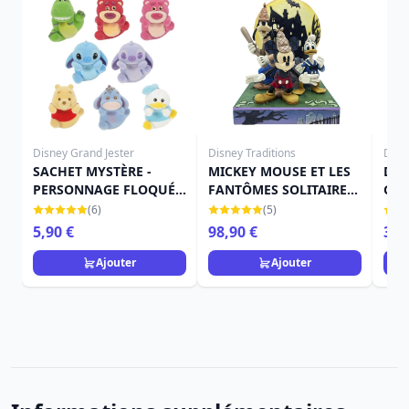
Disney Grand Jester
Disney Traditions
Disn
SACHET MYSTÈRE -
MICKEY MOUSE ET LES
DON
PERSONNAGE FLOQUÉ
FANTÔMES SOLITAIRES
GUI
GRIMPANT - DISNEY
- DISNEY TRADITIONS
TRA
(6)
(5)
GRAND JESTER
5,90 €
98,90 €
34,
Ajouter
Ajouter