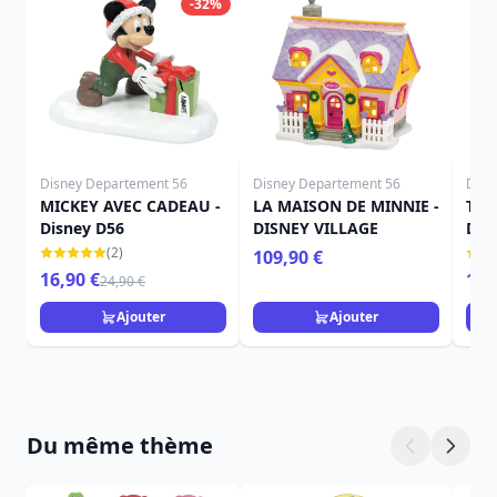
-32%
Disney Departement 56
Disney Departement 56
Disn
MICKEY AVEC CADEAU -
LA MAISON DE MINNIE -
TOP
Disney D56
DISNEY VILLAGE
DIS
(2)
109,90 €
16,90 €
11,
24,90 €
Ajouter
Ajouter
Du même thème