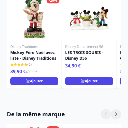
-20%
Disney Traditions
Disney Departement 56
Disn
Mickey Père Noël avec
LES TROIS SOURIS -
DON
liste - Disney Traditions
Disney D56
GUI
TRA
(6)
34,90 €
39,90 €
34,
49,90 €
Ajouter
Ajouter
De la même marque