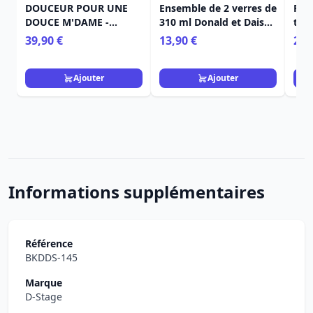
DOUCEUR POUR UNE
Ensemble de 2 verres de
Riri
DOUCE M'DAME -
310 ml Donald et Daisy -
tent
DISNEY VILLAGE
Egan Disney Home
Disn
39,90 €
13,90 €
29,
Ajouter
Ajouter
Informations supplémentaires
Référence
BKDDS-145
Marque
D-Stage