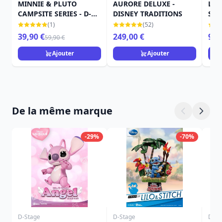
MINNIE & PLUTO
AURORE DELUXE -
LE 
CAMPSITE SERIES - D-
DISNEY TRADITIONS
STO
STAGE
TRA
(1)
(52)
39,90 €
249,00 €
98,
59,90 €
Ajouter
Ajouter
De la même marque
-29%
-70%
D-Stage
D-Stage
D-St