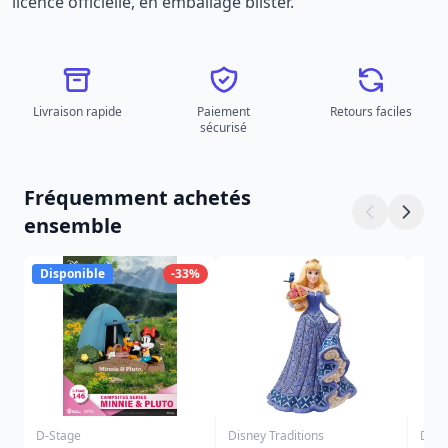
licence officielle, en emballage blister.
Livraison rapide
Paiement
Retours faciles
sécurisé
Fréquemment achetés
ensemble
Disponible
-33%
D-Stage
Disney Traditions
Disn