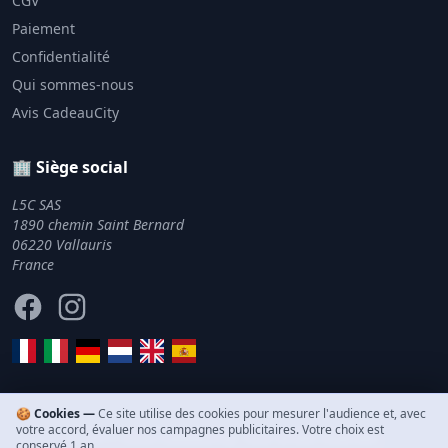
CGV
Paiement
Confidentialité
Qui sommes-nous
Avis CadeauCity
🏢 Siège social
L5C SAS
1890 chemin Saint Bernard
06220 Vallauris
France
Facebook
Instagram
🍪 Cookies —
Ce site utilise des cookies pour mesurer l'audience et, avec
votre accord, évaluer nos campagnes publicitaires. Votre choix est
© 2011–2026 CadeauCity. Tous droits réservés.
conservé 1 an.