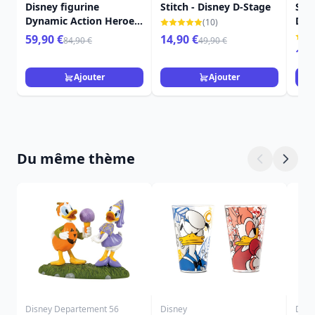
Disney figurine
Stitch - Disney D-Stage
Stit
Dynamic Action Heroes
Dis
(10)
1/9 Angel (Lilo & Stitch)
59,90 €
14,90 €
84,90 €
49,90 €
16 cm
16,
Ajouter
Ajouter
Du même thème
Disney Departement 56
Disney
Disn