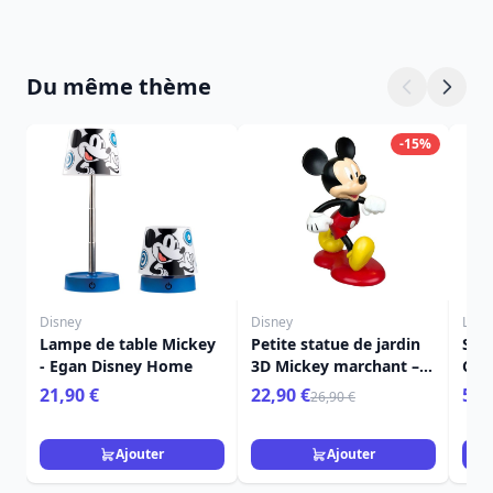
Du même thème
-15%
Disney
Disney
Loun
Lampe de table Mickey
Petite statue de jardin
SAC
- Egan Disney Home
3D Mickey marchant –
CON
Disney
DIS
21,90 €
22,90 €
59,
26,90 €
Ajouter
Ajouter