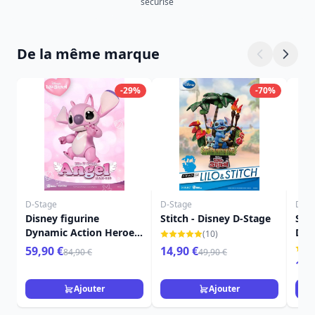
sécurisé
De la même marque
-29%
-70%
D-Stage
D-Stage
D-St
Disney figurine
Stitch - Disney D-Stage
Stit
Dynamic Action Heroes
Dis
(10)
1/9 Angel (Lilo & Stitch)
59,90 €
14,90 €
84,90 €
49,90 €
16 cm
16,
Ajouter
Ajouter