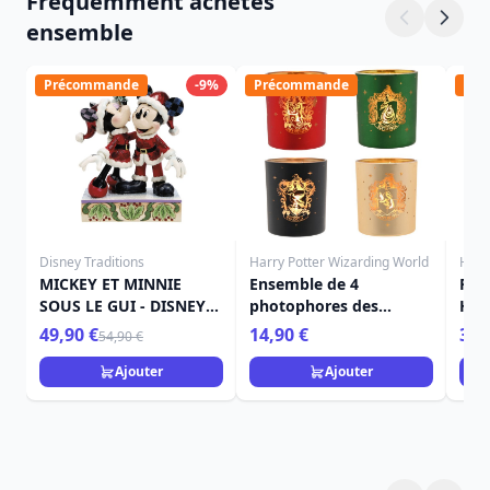
Fréquemment achetés
ensemble
Précommande
-9%
Précommande
Pré
Disney Traditions
Harry Potter Wizarding World
Harr
MICKEY ET MINNIE
Ensemble de 4
Figu
SOUS LE GUI - DISNEY
photophores des
Har
TRADITIONS
Maisons - Harry Potter
49,90 €
14,90 €
34,
54,90 €
Ajouter
Ajouter