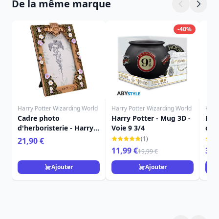
De la même marque
-40%
Harry Potter Wizarding World
Harry Potter Wizarding World
Harr
Cadre photo
Harry Potter - Mug 3D -
Harr
d'herboristerie - Harry
Voie 9 3/4
com
Potter
Gry
(1)
21,90 €
11,99 €
349
19,99 €
Ajouter
Ajouter