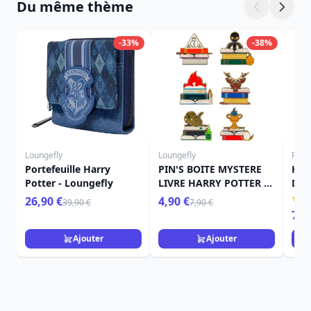
Du même thème
-33%
-38%
Loungefly
Loungefly
Funk
Portefeuille Harry
PIN'S BOITE MYSTERE
Har
Potter - Loungefly
LIVRE HARRY POTTER -
Del
HARRY POTTER
Emp
26,90 €
4,90 €
39,90 €
7,90 €
LOUNGEFLY
7,9
Ajouter
Ajouter