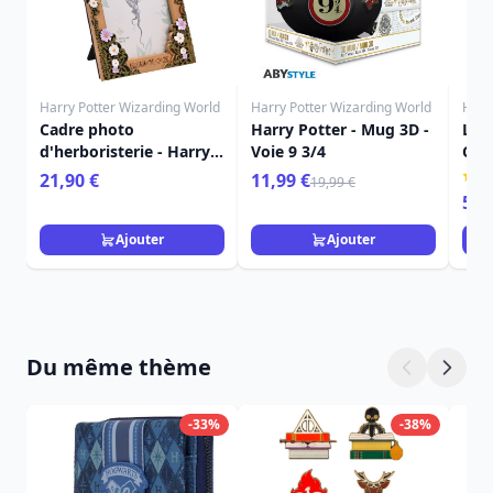
Harry Potter Wizarding World
Harry Potter Wizarding World
Harr
Cadre photo
Harry Potter - Mug 3D -
Le t
d'herboristerie - Harry
Voie 9 3/4
Coff
Potter
HAR
21,90 €
11,99 €
19,99 €
59,
Ajouter
Ajouter
Du même thème
-33%
-38%