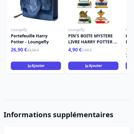
Loungefly
Loungefly
Funk
Portefeuille Harry
PIN'S BOITE MYSTERE
Har
Potter - Loungefly
LIVRE HARRY POTTER -
Del
HARRY POTTER
Emp
26,90 €
4,90 €
39,90 €
7,90 €
LOUNGEFLY
7,9
Ajouter
Ajouter
Informations supplémentaires