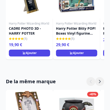
Harry Potter Wizarding World
Harry Potter Wizarding World
Harr
CADRE PHOTO 3D -
Harry Potter Bitty POP!
Har
HARRY POTTER
Boxes Vinyl figurine
PVC
Hogwarts
Buc
(1)
(1)
24,
19,90 €
29,90 €
Ajouter
Ajouter
De la même marque
-40%