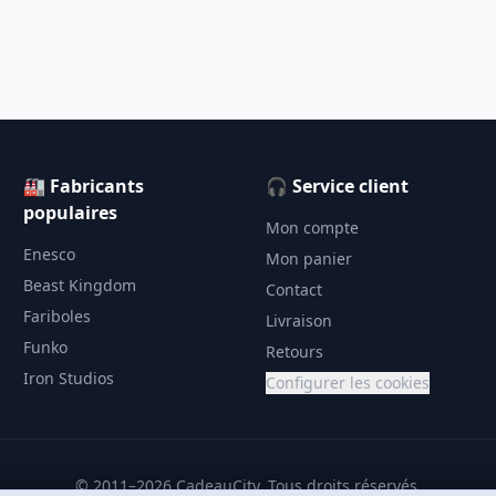
🏭 Fabricants
🎧 Service client
populaires
Mon compte
Enesco
Mon panier
Beast Kingdom
Contact
Fariboles
Livraison
Funko
Retours
Iron Studios
Configurer les cookies
© 2011–2026 CadeauCity. Tous droits réservés.