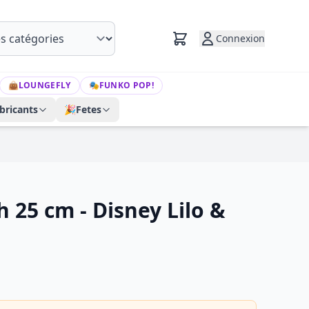
Connexion
👜
LOUNGEFLY
🎭
FUNKO POP!
bricants
🎉
Fetes
h 25 cm - Disney Lilo &