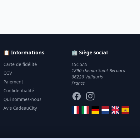
📋 Informations
🏢 Siège social
Carte de fidélité
L5C SAS
1890 chemin Saint Bernard
CGV
06220 Vallauris
Paiement
France
Confidentialité
Facebook
Instagram
Qui sommes-nous
Avis CadeauCity