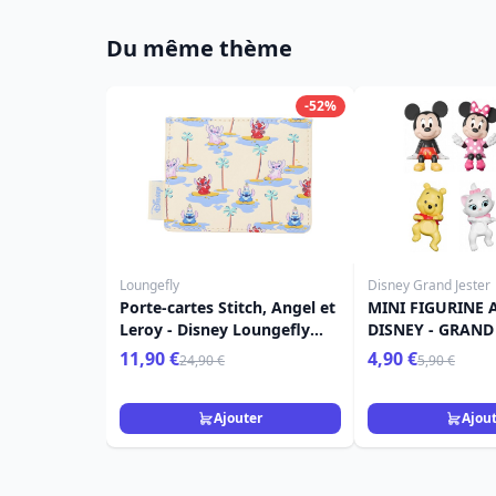
Du même thème
-52%
Loungefly
Disney Grand Jester
Porte-cartes Stitch, Angel et
MINI FIGURINE 
Leroy - Disney Loungefly
DISNEY - GRAND
Lilo & Stitch
11,90 €
4,90 €
24,90 €
5,90 €
Ajouter
Ajou