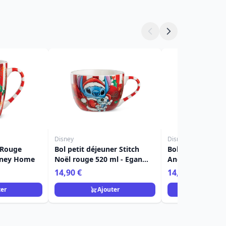
Disney
Disney
 Rouge
Bol petit déjeuner Stitch
Bol petit déjeune
sney Home
Noël rouge 520 ml - Egan
Angel Noël bleu 
Disney Home
Egan Disney Ho
14,90 €
14,90 €
ter
Ajouter
Ajou