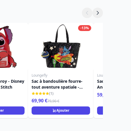
-13%
Loungefly
Loungefly
eroy - Disney
Sac à bandoulière fourre-
Sac Bandoulière 
 Stitch
tout aventure spatiale -
Angel Costumes 
Disney Loungefly Lilo &
Disney Loungefl
(1)
59,90 €
Stitch
69,90 €
79,90 €
ter
Ajouter
Ajou