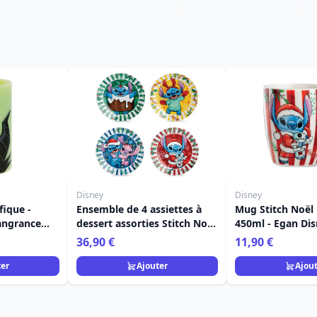
Disney
Disney
fique -
Ensemble de 4 assiettes à
Mug Stitch Noël
angrance
dessert assorties Stitch Noël
450ml - Egan Di
- Egan Disney Home
36,90 €
11,90 €
ter
Ajouter
Ajou