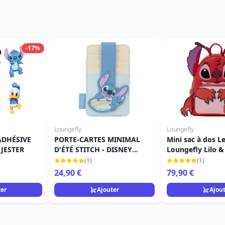
-17%
Loungefly
Loungefly
ADHÉSIVE
PORTE-CARTES MINIMAL
Mini sac à dos L
 JESTER
D'ÉTÉ STITCH - DISNEY
Loungefly Lilo &
LOUNGEFLY LILO & STITCH
(1)
(1)
24,90 €
79,90 €
ter
Ajouter
Ajou