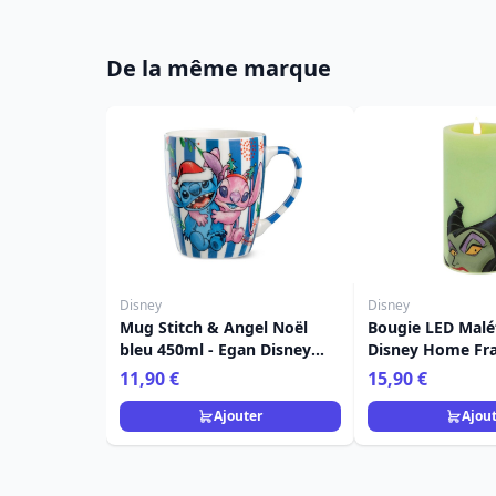
De la même marque
Disney
Disney
Mug Stitch & Angel Noël
Bougie LED Malé
bleu 450ml - Egan Disney
Disney Home Fr
Home
Collection
11,90 €
15,90 €
Ajouter
Ajou