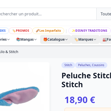
|
DES
🏷
PROMOS
🩹
Les Imparfaits
✨
DISNEY TRADITIONS
ries
📚
Mangas
🎁
Catalogue
🏷️
Marques
🏭
Fa
ilo & Stitch
Stitch
Peluches, Coussins
Peluche Stitc
Stitch
18,90 €