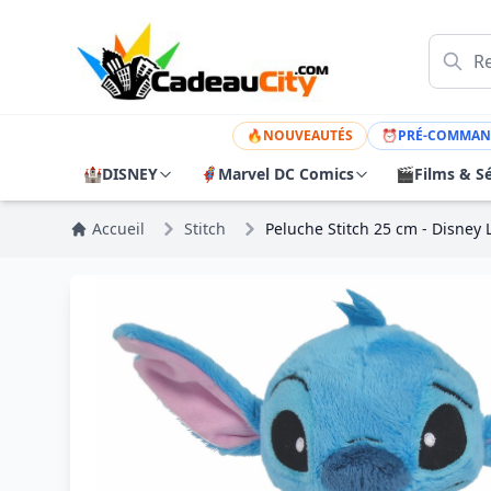
🔥
NOUVEAUTÉS
⏰
PRÉ-COMMAN
🏰
DISNEY
🦸
Marvel DC Comics
🎬
Films & Sé
Accueil
Stitch
Peluche Stitch 25 cm - Disney L