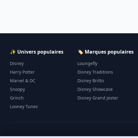
✨ Univers populaires
🏷️ Marques populaires
Disney
Loungefly
Harry Potter
Disney Traditions
Marvel & DC
Disney Britto
Snoopy
Disney Showcase
Grinch
Disney Grand Jester
Looney Tunes