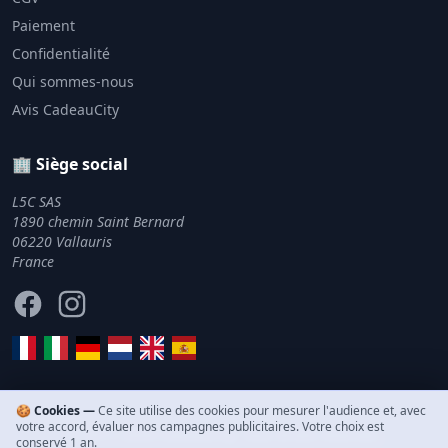
Paiement
Confidentialité
Qui sommes-nous
Avis CadeauCity
🏢 Siège social
L5C SAS
1890 chemin Saint Bernard
06220 Vallauris
France
Facebook
Instagram
🍪 Cookies —
Ce site utilise des cookies pour mesurer l'audience et, avec
votre accord, évaluer nos campagnes publicitaires. Votre choix est
© 2011–2026 CadeauCity. Tous droits réservés.
conservé 1 an.