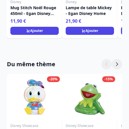
Disney
Disney
Disn
Mug Stitch Noël Rouge
Lampe de table Mickey
Bou
450ml - Egan Disney
- Egan Disney Home
Dis
Home
Fra
11,90 €
21,90 €
15,
Ajouter
Ajouter
Du même thème
-20%
-15%
Disney Showcase
Disney Showcase
Loun