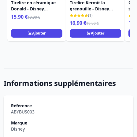
Tirelire en céramique
Tirelire Kermit la
Org
Donald - Disney
grenouille - Disney
sac 
Showcase
Showcase Muppets
(1)
15,90 €
19,90 €
16,90 €
19,
19,90 €
Ajouter
Ajouter
Informations supplémentaires
Référence
ABYBUS003
Marque
Disney