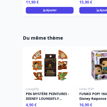
Home
Collection
11,90 €
15,90 €
Ajouter
Ajou
Du même thème
Loungefly
Funko POP!
PIN MYSTÈRE PEINTURES -
FUNKO POP! 1642
DISNEY LOUNGEFLY
Disney Raiponce
RAIPONCE
4,90 €
16,90 €