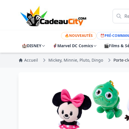
🔥
NOUVEAUTÉS
⏰
PRÉ-COMMAN
🏰
DISNEY
🦸
Marvel DC Comics
🎬
Films & Sé
Accueil
Mickey, Minnie, Pluto, Dingo
Porte-c