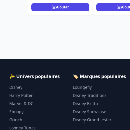
Ajouter
Ajou
✨ Univers populaires
🏷️ Marques populaires
Disney
Loungefly
Harry Potter
Disney Traditions
Marvel & DC
Disney Britto
Snoopy
Disney Showcase
Grinch
Disney Grand Jester
Looney Tunes