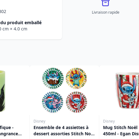
802
Livraison rapide
du produit emballé
.0 cm
× 4.0 cm
Disney
Disney
fique -
Ensemble de 4 assiettes à
Mug Stitch Noël
angrance
dessert assorties Stitch Noël
450ml - Egan Di