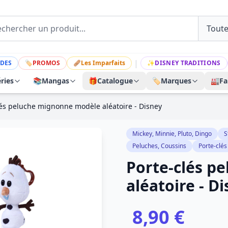
|
DES
🏷
PROMOS
🩹
Les Imparfaits
✨
DISNEY TRADITIONS
ries
📚
Mangas
🎁
Catalogue
🏷️
Marques
🏭
Fa
lés peluche mignonne modèle aléatoire - Disney
Mickey, Minnie, Pluto, Dingo
S
Peluches, Coussins
Porte-clés
Porte-clés p
aléatoire - D
8,90 €