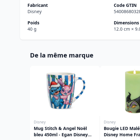
Fabricant
Code GTIN
Disney
5400868032
Poids
Dimensions 
40 g
12.0 cm
× 9
De la même marque
Disney
Disney
Mug Stitch & Angel Noël
Bougie LED Malé
bleu 450ml - Egan Disney
Disney Home Fr