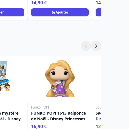
Disney Home
Egan Disney Ho
14,90 €
14,90 €
ter
Ajouter
Ajou
Funko POP!
Loungefly
e mystère
FUNKO POP! 1613 Raiponce
Sac à bandoulièr
ël - Disney
de Noël - Disney Princesses
Disney Loungefl
16,90 €
129,90 €