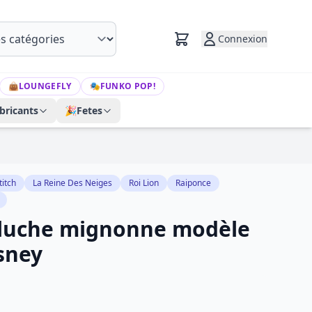
Connexion
👜
LOUNGEFLY
🎭
FUNKO POP!
bricants
🎉
Fetes
titch
La Reine Des Neiges
Roi Lion
Raiponce
eluche mignonne modèle
isney