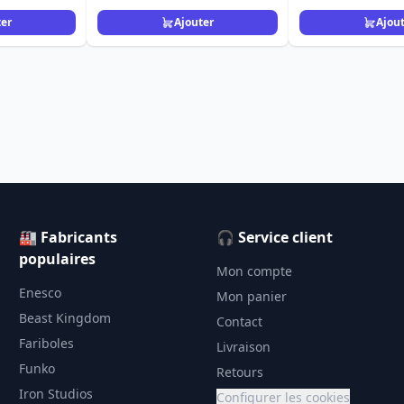
ter
Ajouter
Ajou
🏭 Fabricants
🎧 Service client
populaires
Mon compte
Enesco
Mon panier
Beast Kingdom
Contact
Fariboles
Livraison
Funko
Retours
Iron Studios
Configurer les cookies