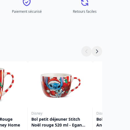
Paiement sécurisé
Retours faciles
Disney
Disney
 Rouge
Bol petit déjeuner Stitch
Bol petit déjeune
sney Home
Noël rouge 520 ml - Egan
Angel Noël bleu 