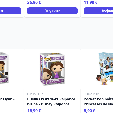
- Egan Disney Home
36,90 €
11,90 €
ter
Ajouter
Ajou
Funko POP!
Funko POP!
 Flynn -
FUNKO POP! 1641 Raiponce
Pocket Pop boît
brune - Disney Raiponce
Princesses de No
16,90 €
6,90 €