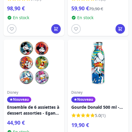
DISNEY TRADITIONS
TRADITIONS
98,90 €
59,90 €
79,90 €
En stock
En stock
Disney
Disney
Nouveau
Nouveau
Ensemble de 6 assiettes à
Gourde Donald 500 ml -
dessert assorties - Egan
Egan Disney Home
5.0
(1)
Disney Home
44,90 €
19,90 €
En stock