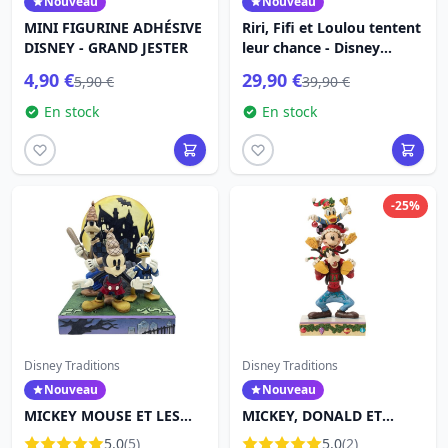
Nouveau
Nouveau
MINI FIGURINE ADHÉSIVE
Riri, Fifi et Loulou tentent
DISNEY - GRAND JESTER
leur chance - Disney
Village
4,90 €
29,90 €
5,90 €
39,90 €
En stock
En stock
-25%
Disney Traditions
Disney Traditions
Nouveau
Nouveau
MICKEY MOUSE ET LES
MICKEY, DONALD ET
FANTÔMES SOLITAIRES -
DINGO EMPILÉS - DISNEY
5.0
(5)
5.0
(2)