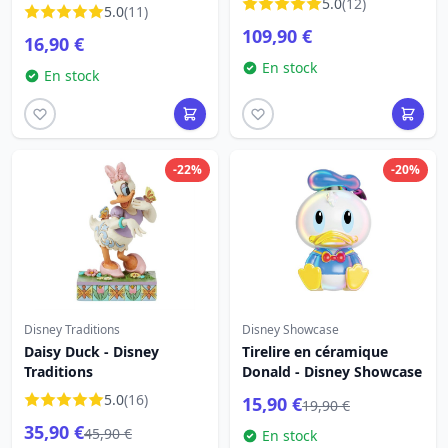
GUIRLANDES DE NOËL HO
5.0
(12)
5.0
(11)
- DISNEY TRADITIONS
109,90 €
16,90 €
En stock
En stock
-22%
-20%
Disney Traditions
Disney Showcase
Daisy Duck - Disney
Tirelire en céramique
Traditions
Donald - Disney Showcase
5.0
(16)
15,90 €
19,90 €
35,90 €
45,90 €
En stock