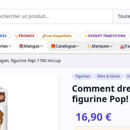
|
DES
🏷
PROMOS
🩹
Les Imparfaits
✨
DISNEY TRADITIONS
ries
📚
Mangas
🎁
Catalogue
🏷️
Marques
🏭
Fa
gon, figurine Pop! 1790 Hiccup
Figurines
Films & Séries
D
Comment dres
figurine Pop!
16,90 €