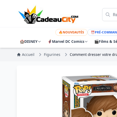
🔥
NOUVEAUTÉS
⏰
PRÉ-COMMAN
🏰
DISNEY
🦸
Marvel DC Comics
🎬
Films & Sé
Accueil
Figurines
Comment dresser votre dra