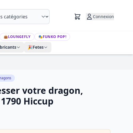
Connexion
👜
LOUNGEFLY
🎭
FUNKO POP!
bricants
🎉
Fetes
ragons
ser votre dragon,
 1790 Hiccup