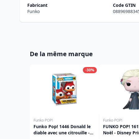
Fabricant
Code GTIN
Funko
0889698834
De la même marque
-30%
Funko POP!
Funko POP!
Funko Pop! 1446 Donald le
FUNKO POP! 1617
diable avec une citrouille -
Noël - Disney Pr
Disney