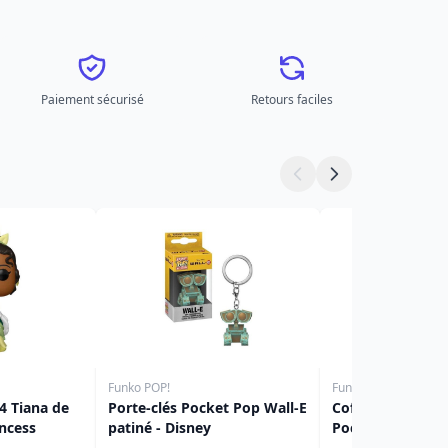
Paiement sécurisé
Retours faciles
Funko POP!
Funko POP!
 Tiana de
Porte-clés Pocket Pop Wall-E
Coffret sapin de
incess
patiné - Disney
Pocket Pop Stitc
Lilo & Stitch