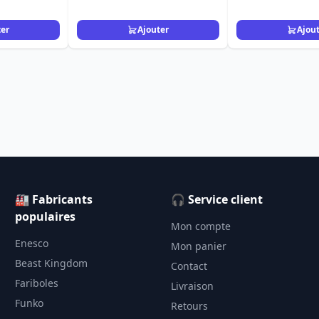
ANNIVERSAIRE
ter
Ajouter
Ajou
🏭 Fabricants
🎧 Service client
populaires
Mon compte
Enesco
Mon panier
Beast Kingdom
Contact
Fariboles
Livraison
Funko
Retours