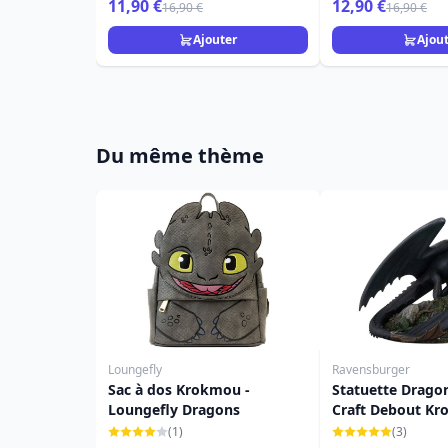
11,90 €
12,90 €
16,90 €
16,90 €
Ajouter
Ajou
Du même thème
Loungefly
Ravensburger
Sac à dos Krokmou -
Statuette Drago
Loungefly Dragons
Craft Debout K
cm
(1)
(3)