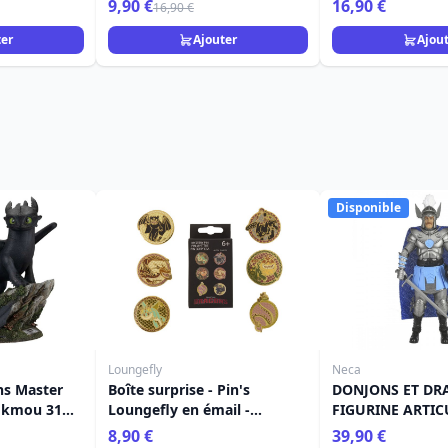
9,90 €
16,90 €
16,90 €
ter
Ajouter
Ajou
Disponible
Loungefly
Neca
ns Master
Boîte surprise - Pin's
DONJONS ET DR
rokmou 31
Loungefly en émail -
FIGURINE ARTIC
Dragons
STRONGHEART 5
8,90 €
39,90 €