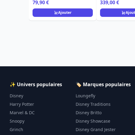
79,90 €
339,00 €
Ajouter
Ajou
✨ Univers populaires
🏷️ Marques populaires
Disney
Loungefly
Harry Potter
Disney Traditions
Marvel & DC
Disney Britto
Snoopy
Disney Showcase
Grinch
Disney Grand Jester