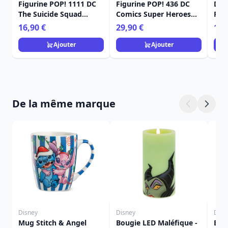
Figurine POP! 1111 DC
Figurine POP! 436 DC
DC 
The Suicide Squad
Comics Super Heroes
Pri
Harley Quinn Robe
Harley Quinn Exclusive
16,90 €
29,90 €
16,
abîmée
Ajouter
Ajouter
De la même marque
Disney
Disney
Disn
Mug Stitch & Angel
Bougie LED Maléfique -
Ens