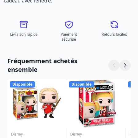
cadeau avec fenêtre.
Livraison rapide
Paiement
Retours faciles
sécurisé
Fréquemment achetés
ensemble
Disponible
Disponible
Dis
Disney
Disney
Funk