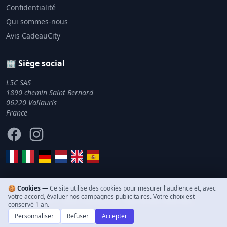
Confidentialité
Qui sommes-nous
Avis CadeauCity
🏢 Siège social
L5C SAS
1890 chemin Saint Bernard
06220 Vallauris
France
Facebook
Instagram
🍪 Cookies —
Ce site utilise des cookies pour mesurer l'audience et, avec
votre accord, évaluer nos campagnes publicitaires. Votre choix est
© 2011–2026 CadeauCity. Tous droits réservés.
conservé 1 an.
Personnaliser
Refuser
Accepter