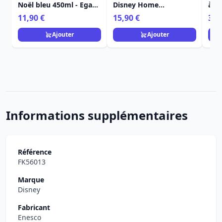
Noël bleu 450ml - Egan
Disney Home
à de
Disney Home
Frangrance Collection
Stit
11,90 €
15,90 €
36,
Dis
Ajouter
Ajouter
Informations supplémentaires
Référence
FK56013
Marque
Disney
Fabricant
Enesco