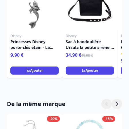
Disney
Disney
Disn
Princesses Disney
Sac à bandoulière
Mic
porte-clés étain - La
Ursula la petite sirène -
Cannes
Petite Sirène
Disney
Trad
9,90 €
34,90 €
49,90 €
59,
Ajouter
Ajouter
De la même marque
-20%
-15%