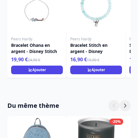
Peers Hardy
Peers Hardy
Peer
Bracelet Ohana en
Bracelet Stitch en
Set 
argent - Disney Stitch
argent - Disney
Disn
19,90 €
16,90 €
19,
24,90 €
19,90 €
Ajouter
Ajouter
Du même thème
-20%