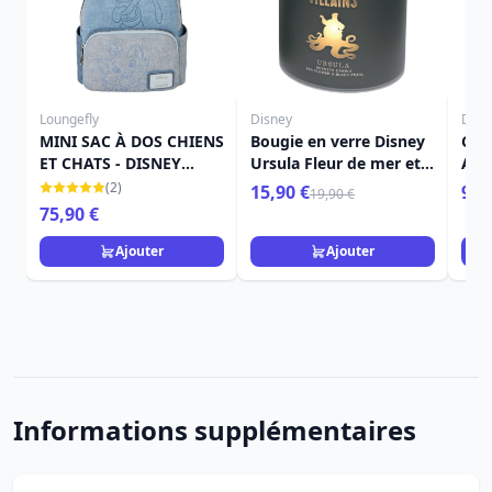
Loungefly
Disney
Disn
MINI SAC À DOS CHIENS
Bougie en verre Disney
CAR
ET CHATS - DISNEY
Ursula Fleur de mer et
A5 
LOUNGEFLY
perle noire
(2)
15,90 €
9,9
19,90 €
75,90 €
Ajouter
Ajouter
Informations supplémentaires