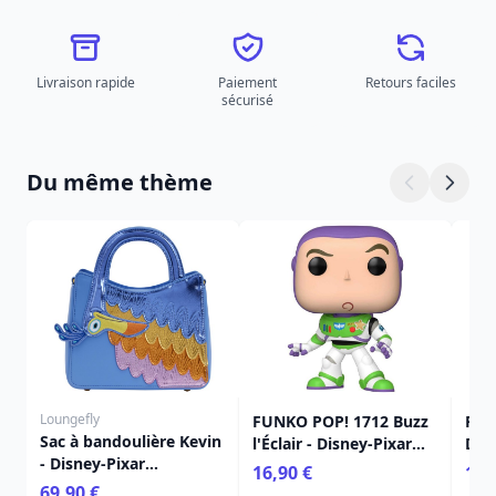
Livraison rapide
Paiement
Retours faciles
sécurisé
Du même thème
Loungefly
FUNKO POP! 1712 Buzz
Funk
Sac à bandoulière Kevin
l'Éclair - Disney-Pixar
Disn
- Disney-Pixar
Toy Story 5
16,90 €
16,
Loungefly Là-Haut
69,90 €