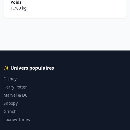
Poids
1.780 kg
✨ Univers populaires
Disney
Harry Potter
Marvel & DC
Snoopy
Grinch
Looney Tunes