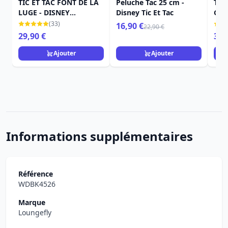
TIC ET TAC FONT DE LA
Peluche Tac 25 cm -
TIC
LUGE - DISNEY
Disney Tic Et Tac
GÂT
TRADITIONS
TRA
(33)
16,90 €
22,90 €
29,90 €
39,
Ajouter
Ajouter
Informations supplémentaires
Référence
WDBK4526
Marque
Loungefly