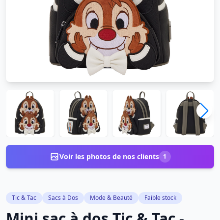
Voir les photos de nos clients
1
Tic & Tac
Sacs à Dos
Mode & Beauté
Faible stock
Mini sac à dos Tic & Tac -