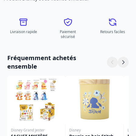
Livraison rapide
Paiement
Retours faciles
sécurisé
Fréquemment achetés
ensemble
Disney Grand Jester
Disney
Loun