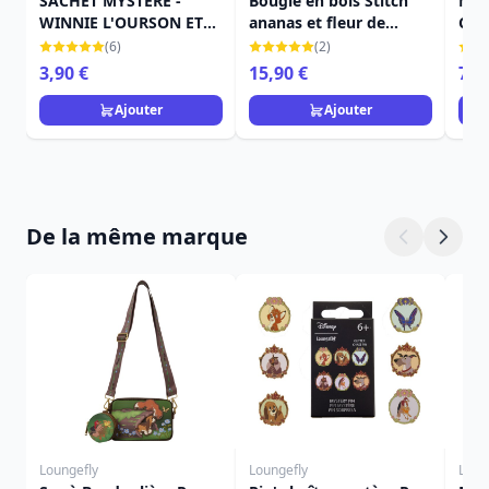
SACHET MYSTÈRE -
Bougie en bois Stitch
MIN
WINNIE L'OURSON ET
ananas et fleur de
COS
SES AMIS - DISNEY
cocotier - Disney Lilo &
DIS
(6)
(2)
GRAND JESTER
Stitch
PRI
3,90 €
15,90 €
79,
GRE
Ajouter
Ajouter
De la même marque
Loungefly
Loungefly
Loun