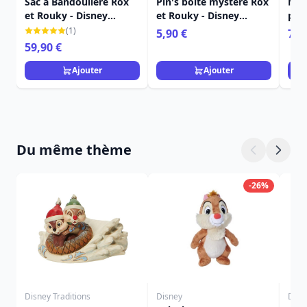
Sac à Bandoulière Rox
Pin's boîte mystère Rox
Min
et Rouky - Disney
et Rouky - Disney
pein
Loungefly
Loungefly
Lou
(1)
5,90 €
79,
59,90 €
Ajouter
Ajouter
Du même thème
-26%
Disney Traditions
Disney
Disn