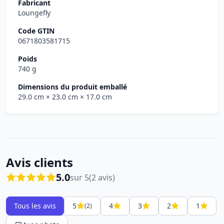
Fabricant
Loungefly
Code GTIN
0671803581715
Poids
740 g
Dimensions du produit emballé
29.0 cm
× 23.0 cm
× 17.0 cm
Avis clients
5.0
sur 5
(2 avis)
Tous les avis
5
4
3
2
1
(2)