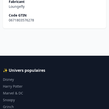
Fabricant
Loungefly
Code GTIN
0671803576278
✨ Univers populaires
Disney
Harry Potter
Marvel & DC
Snoopy
Grinch