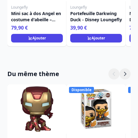
Loungefly
Loungefly
Loun
Mini sac à dos Angel en
Portefeuille Darkwing
Min
costume d'abeille –
Duck - Disney Loungefly
Dar
Disney Loungefly Lilo &
Lou
79,90 €
39,90 €
79,
Stitch
Ajouter
Ajouter
Du même thème
Disponible
Dis