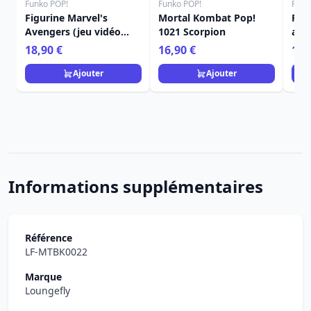
Funko POP!
Funko POP!
Funk
Figurine Marvel's
Mortal Kombat Pop!
FUN
Avengers (jeu vidéo
1021 Scorpion
ave
2020) POP! 626 Marvel
Kin
18,90 €
16,90 €
16,
Vinyle Iron Man 9 cm
Ajouter
Ajouter
Informations supplémentaires
Référence
LF-MTBK0022
Marque
Loungefly