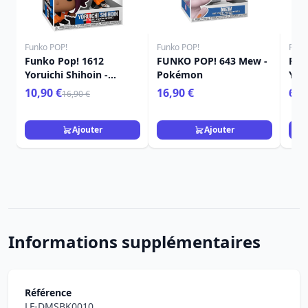
Funko POP!
Funko POP!
Funk
Funko Pop! 1612
FUNKO POP! 643 Mew -
FUN
Yoruichi Shihoin -
Pokémon
Yam
Bleach
10,90 €
16,90 €
6,9
16,90 €
Ajouter
Ajouter
Informations supplémentaires
Référence
LF-DMSBK0010