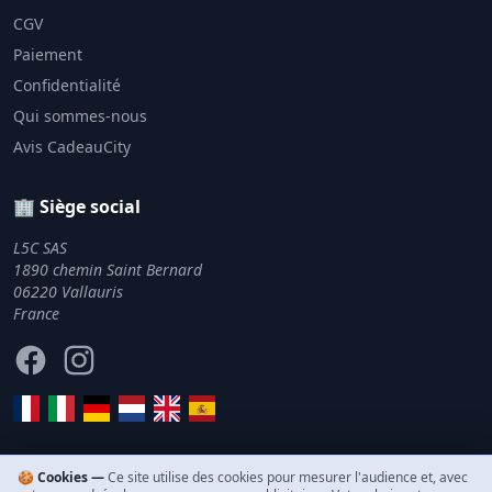
CGV
Paiement
Confidentialité
Qui sommes-nous
Avis CadeauCity
🏢 Siège social
L5C SAS
1890 chemin Saint Bernard
06220 Vallauris
France
Facebook
Instagram
🍪 Cookies —
Ce site utilise des cookies pour mesurer l'audience et, avec