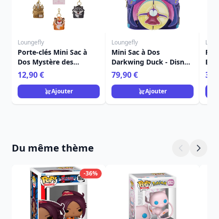
Loungefly
Loungefly
Loun
Porte-clés Mini Sac à
Mini Sac à Dos
Port
Dos Mystère des
Darkwing Duck - Disney
Bon
Acolytes des Princesses
Loungefly
Dis
12,90 €
79,90 €
39,
- Disney Loungefly
Ajouter
Ajouter
Du même thème
-36%