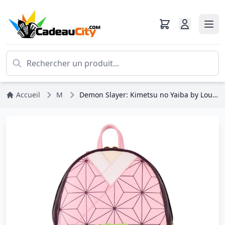
Accueil
Mangas
Demon Slayer: Kimetsu no Yaiba by Loungefly Mini sac à dos Nezuko Kamado Cosplay