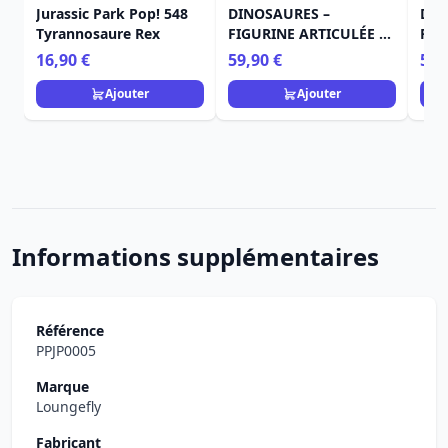
Jurassic Park Pop! 548
DINOSAURES –
DIN
Tyrannosaure Rex
FIGURINE ARTICULÉE –
FIG
ULTIMATE BÉBÉ
ULT
16,90 €
59,90 €
59,
SINCLAIR
SIN
Ajouter
Ajouter
Informations supplémentaires
Référence
PPJP0005
Marque
Loungefly
Fabricant