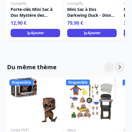
Loungefly
Loungefly
Loun
Porte-clés Mini Sac à
Mini Sac à Dos
Port
Dos Mystère des
Darkwing Duck - Disney
Bon
Acolytes des Princesses
Loungefly
Dis
12,90 €
79,90 €
39,
- Disney Loungefly
Ajouter
Ajouter
Du même thème
Disponible
Disponible
Dis
Funko POP!
Neca
Nec