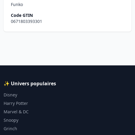
Funko
Code GTIN
0671803393301
✨ Univers populaires
Disney
Harry Potter
Marvel & DC
Snoopy
Grinch