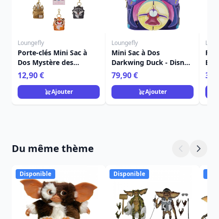
Loungefly
Loungefly
Loun
Porte-clés Mini Sac à
Mini Sac à Dos
Port
Dos Mystère des
Darkwing Duck - Disney
Bon
Acolytes des Princesses
Loungefly
Dis
12,90 €
79,90 €
39,
- Disney Loungefly
Ajouter
Ajouter
Du même thème
Disponible
Disponible
Dis