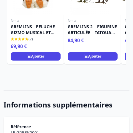
Neca
Neca
Nec
GREMLINS - PELUCHE -
GREMLINS 2 – FIGURINE
GRE
GIZMO MUSICAL ET
ARTICULÉE – TATOUAGE
ART
DANSANT
GREMLINS 2PK
HIV
(2)
84,90 €
49,
69,90 €
Ajouter
Ajouter
Informations supplémentaires
Référence
LF-GREBK0001