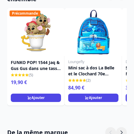
Précommande
Loungefly
Disn
FUNKO POP! 1544 Jaq &
Mini sac à dos La Belle
Sac
Gus Gus dans une tasse
et le Clochard 70e
Mic
- Disney Cendrillon 75e
(5)
anniversaire - DISNEY
Mic
anniversaire
(2)
19,90 €
LOUNGEFLY
84,90 €
3,9
Ajouter
Ajouter
De la même marque