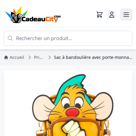
Accueil
Princesses Disney
Sac à bandoulière avec porte-monnaie Gus Gus - DISNEY LOUNGEFLY Cendrillon 75e anniversaire