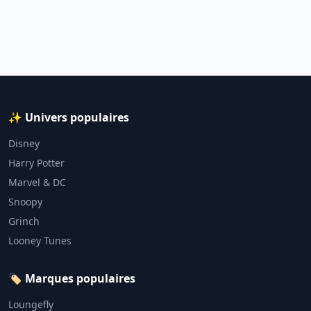
✨ Univers populaires
Disney
Harry Potter
Marvel & DC
Snoopy
Grinch
Looney Tunes
🏷️ Marques populaires
Loungefly