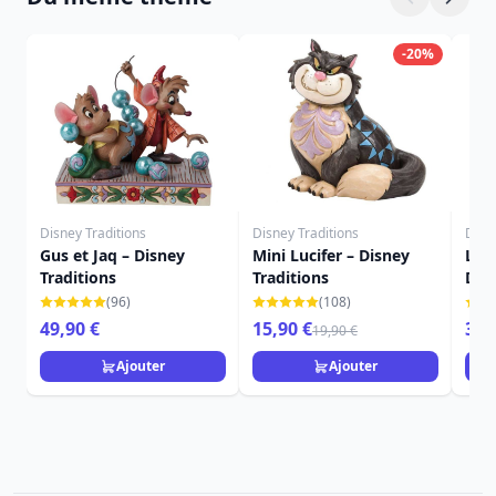
-20%
Disney Traditions
Disney Traditions
Disn
Gus et Jaq – Disney
Mini Lucifer – Disney
La 
Traditions
Traditions
Disn
(96)
(108)
49,90 €
15,90 €
35,
19,90 €
Ajouter
Ajouter