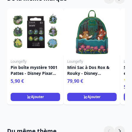
Loungefly
Loungefly
Loun
Pin boîte mystère 1001
Mini Sac à Dos Rox &
Sac
Pattes - Disney Pixar
Rouky - Disney
et 
Loungefly
Loungefly
Lou
5,90 €
79,90 €
59,
Ajouter
Ajouter
Du même thème