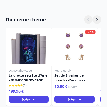
Du même thème
-27%
Disney Showcase
Peers Hardy
Funk
La grotte secrète d'Ariel
Set de 3 paires de
Fig
- DISNEY SHOWCASE
boucles d'oreilles -
POP
Disney La Petite Sirène
figu
(5)
10,90 €
14,90 €
199,90 €
9,9
Ajouter
Ajouter