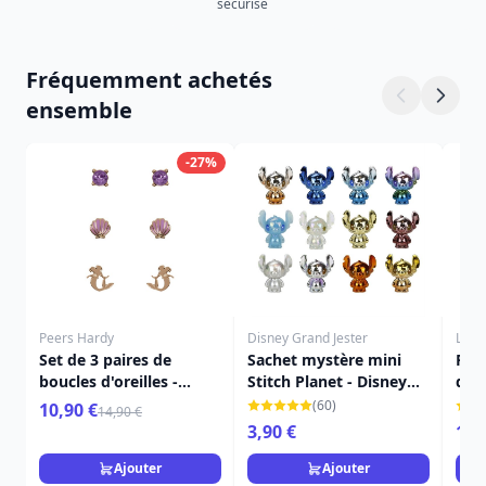
sécurisé
Fréquemment achetés
ensemble
-27%
Peers Hardy
Disney Grand Jester
Loun
Set de 3 paires de
Sachet mystère mini
Port
boucles d'oreilles -
Stitch Planet - Disney
dos
Disney La Petite Sirène
Stitch
L'ou
(60)
10,90 €
14,90 €
DIS
3,90 €
12,
Ajouter
Ajouter