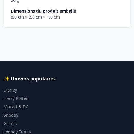
50 g
Dimensions du produit emballé
8.0 cm
× 3.0 cm
× 1.0 cm
✨ Univers populaires
Disney
Harry Potter
Marvel & DC
Snoopy
Grinch
Looney Tunes