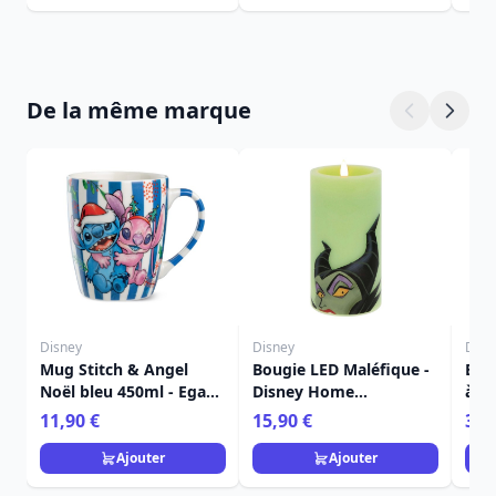
De la même marque
Disney
Disney
Disn
Mug Stitch & Angel
Bougie LED Maléfique -
Ens
Noël bleu 450ml - Egan
Disney Home
à de
Disney Home
Frangrance Collection
Stit
11,90 €
15,90 €
36,
Dis
Ajouter
Ajouter