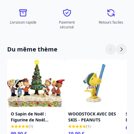
Livraison rapide
Paiement
Retours faciles
sécurisé
Du même thème
O Sapin de Noël :
WOODSTOCK AVEC DES
SNO
Figurine de Noël
SKIS - PEANUTS
BRO
musicale et LED Charlie
PEA
(1)
(1)
65,
Brown et ses amis -
99,90 €
19,90 €