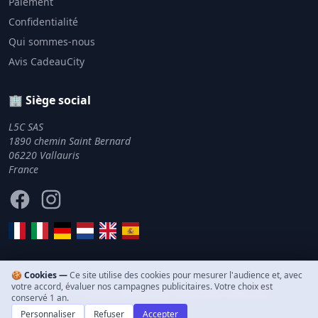
Paiement
Confidentialité
Qui sommes-nous
Avis CadeauCity
🏢 Siège social
L5C SAS
1890 chemin Saint Bernard
06220 Vallauris
France
Facebook
Instagram
🍪 Cookies —
Ce site utilise des cookies pour mesurer l'audience et, avec
votre accord, évaluer nos campagnes publicitaires. Votre choix est
© 2011–2026 CadeauCity. Tous droits réservés.
conservé 1 an.
Personnaliser
Refuser
Accepter