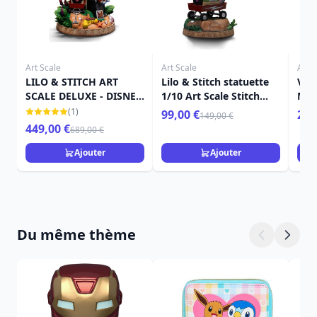
Art Scale
Art Scale
Art S
LILO & STITCH ART
Lilo & Stitch statuette
Ven
SCALE DELUXE - DISNEY
1/10 Art Scale Stitch
Mar
LILO & STITCH
Hula 17 cm
(1)
99,00 €
259
149,00 €
449,00 €
689,00 €
Ajouter
Ajouter
Du même thème