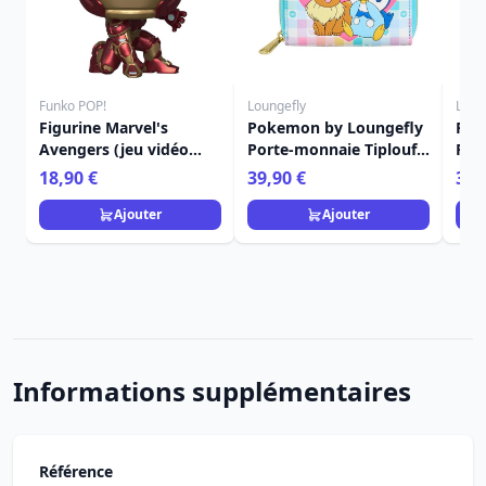
Funko POP!
Loungefly
Loun
Figurine Marvel's
Pokemon by Loungefly
Port
Avengers (jeu vidéo
Porte-monnaie Tiplouf
Pok
2020) POP! 626 Marvel
et Evoli
18,90 €
39,90 €
39,
Vinyle Iron Man 9 cm
Ajouter
Ajouter
Informations supplémentaires
Référence